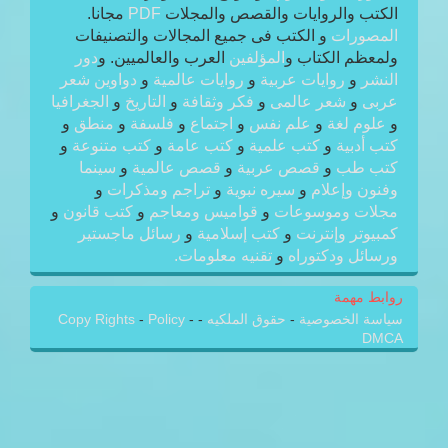
الكتب والروايات والقصص والمجلات
PDF
مجانا.
المصورات
و الكتب فى جميع المجالات والتصنيفات
ولمعظم الكتاب و
المؤلفين
العرب والعالميين. و
دور
النشر
و
روايات عربية
و
روايات عالمية
و
دواوين شعر
عربى
و
شعر عالمى
و
فكر وثقافة
و
التاريخ
و
الجغرافيا
و
علوم لغة
و
علم نفس
و
اجتماع
و
فلسفة
و
منطق
و
كتب أدبية
و
كتب علمية
و
كتب عامة
و
كتب متنوعة
و
كتب طب
و
قصص عربية
و
قصص عالمية
و
سينما
وفنون وإعلام
و
سيره نبوية
و
تراجم ومذكرات
و
مجلات وموسوعات
و
قواميس ومعاجم
و
كتب قانون
و
كمبيوتر وإنترنت
و
كتب إسلامية
و
رسائل ماجستير
ورسائل ودكتوراه
و
تقنيه معلومات.
روابط مهمة
سياسة الخصوصية
-
حقوق الملكيه
-
-
Policy
-
Copy Rights
DMCA