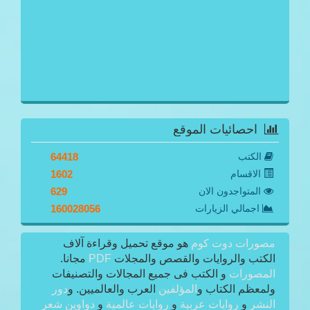
احصائيات الموقع
الكتب
64418
الاقسام
1602
المتواجدون الان
629
اجمالي الزيارات
160028056
مصورات دوت كوم
هو موقع تحميل وقراءة آلاف
الكتب والروايات والقصص والمجلات
PDF
مجانا.
المصورات
و الكتب فى جميع المجالات والتصنيفات
ولمعظم الكتاب و
المؤلفين
العرب والعالميين. و
دور
النشر
و
روايات عربية
و
روايات عالمية
و
دواوين شعر