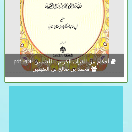
أحكام من القرآن الكريم – للعثيمين pdf PDF
محمد بن صالح بن العثيمين