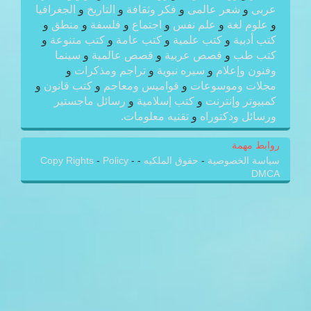
عربى
و
شعر عالمى
و
فكر وثقافة
و
التاريخ
و
الجغرافيا
و
علوم لغة
و
علم نفس
و
اجتماع
و
فلسفة
و
منطق
و
كتب أدبية
و
كتب علمية
و
كتب عامة
و
كتب متنوعة
و
كتب طب
و
قصص عربية
و
قصص عالمية
و
سينما
وفنون وإعلام
و
سيره نبوية
و
تراجم ومذكرات
و
مجلات وموسوعات
و
قواميس ومعاجم
و
كتب قانون
و
كمبيوتر وإنترنت
و
كتب إسلامية
و
رسائل ماجستير
ورسائل ودكتوراه
و
تقنيه معلومات.
روابط مهمة
سياسة الخصوصية
-
حقوق الملكيه
-
-
Policy
-
Copy Rights
DMCA