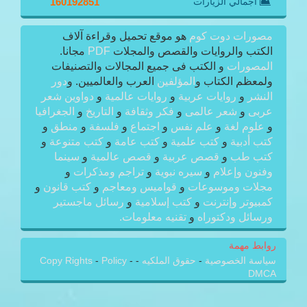
اجمالي الزيارات
160192851
مصورات دوت كوم
هو موقع تحميل وقراءة آلاف
الكتب والروايات والقصص والمجلات
PDF
مجانا.
المصورات
و الكتب فى جميع المجالات والتصنيفات
ولمعظم الكتاب و
المؤلفين
العرب والعالميين. و
دور
النشر
و
روايات عربية
و
روايات عالمية
و
دواوين شعر
عربى
و
شعر عالمى
و
فكر وثقافة
و
التاريخ
و
الجغرافيا
و
علوم لغة
و
علم نفس
و
اجتماع
و
فلسفة
و
منطق
و
كتب أدبية
و
كتب علمية
و
كتب عامة
و
كتب متنوعة
و
كتب طب
و
قصص عربية
و
قصص عالمية
و
سينما
وفنون وإعلام
و
سيره نبوية
و
تراجم ومذكرات
و
مجلات وموسوعات
و
قواميس ومعاجم
و
كتب قانون
و
كمبيوتر وإنترنت
و
كتب إسلامية
و
رسائل ماجستير
ورسائل ودكتوراه
و
تقنيه معلومات.
روابط مهمة
سياسة الخصوصية
-
حقوق الملكيه
-
-
Policy
-
Copy Rights
DMCA