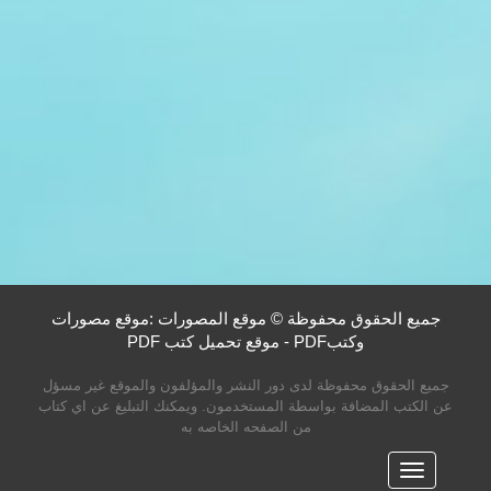
جميع الحقوق محفوظة © موقع المصورات :موقع مصورات
وكتبPDF - موقع تحميل كتب PDF
جميع الحقوق محفوظة لدى دور النشر والمؤلفون والموقع غير مسؤل
عن الكتب المضافة بواسطة المستخدمون. ويمكنك التبليغ عن اي كتاب
من الصفحه الخاصه به
القائمه