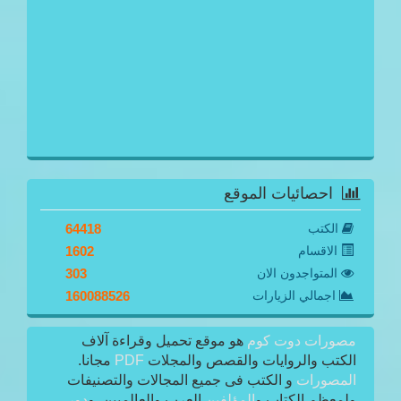
احصائيات الموقع
الكتب
64418
الاقسام
1602
المتواجدون الان
303
اجمالي الزيارات
160088526
مصورات دوت كوم
هو موقع تحميل وقراءة آلاف
الكتب والروايات والقصص والمجلات
PDF
مجانا.
المصورات
و الكتب فى جميع المجالات والتصنيفات
ولمعظم الكتاب و
المؤلفين
العرب والعالميين. و
دور