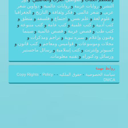
النشر
و
روايات عربية
و
روايات عالمية
و
دواوين شعر
عربى
و
شعر عالمى
و
فكر وثقافة
و
التاريخ
و
الجغرافيا
و
علوم لغة
و
علم نفس
و
اجتماع
و
فلسفة
و
منطق
و
كتب أدبية
و
كتب علمية
و
كتب عامة
و
كتب متنوعة
و
كتب طب
و
قصص عربية
و
قصص عالمية
و
سينما
وفنون وإعلام
و
سيره نبوية
و
تراجم ومذكرات
و
مجلات وموسوعات
و
قواميس ومعاجم
و
كتب قانون
و
كمبيوتر وإنترنت
و
كتب إسلامية
و
رسائل ماجستير
ورسائل ودكتوراه
و
تقنيه معلومات.
روابط مهمة
سياسة الخصوصية
-
حقوق الملكيه
-
-
Policy
-
Copy Rights
DMCA