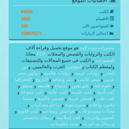
احصائيات الموقع
الكتب
64418
الاقسام
1602
المتواجدون الان
335
اجمالي الزيارات
159876171
مصورات دوت كوم
هو موقع تحميل وقراءة آلاف
الكتب والروايات والقصص والمجلات
PDF
مجانا.
المصورات
و الكتب فى جميع المجالات والتصنيفات
ولمعظم الكتاب و
المؤلفين
العرب والعالميين. و
دور
النشر
و
روايات عربية
و
روايات عالمية
و
دواوين شعر
عربى
و
شعر عالمى
و
فكر وثقافة
و
التاريخ
و
الجغرافيا
و
علوم لغة
و
علم نفس
و
اجتماع
و
فلسفة
و
منطق
و
كتب أدبية
و
كتب علمية
و
كتب عامة
و
كتب متنوعة
و
كتب طب
و
قصص عربية
و
قصص عالمية
و
سينما
وفنون وإعلام
و
سيره نبوية
و
تراجم ومذكرات
و
مجلات وموسوعات
و
قواميس ومعاجم
و
كتب قانون
و
كمبيوتر وإنترنت
و
كتب إسلامية
و
رسائل ماجستير
ورسائل ودكتوراه
و
تقنيه معلومات.