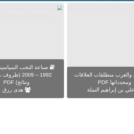
صناعة النخب السياسية 
الغرب منطلقات العلاقات
1992 – 2009 (ظر
ومحدداتها PDF
ونتائج) PDF
لي بن إبراهيم النملة
هدى رزق