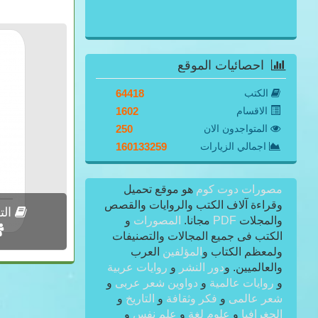
احصائيات الموقع
الكتب
64418
الاقسام
1602
المتواجدون الان
250
اجمالي الزيارات
160133259
مصورات دوت كوم
هو موقع تحميل
وقراءة آلاف الكتب والروايات والقصص
التو
والمجلات
PDF
مجانا.
المصورات
و
الكتب فى جميع المجالات والتصنيفات
ولمعظم الكتاب و
المؤلفين
العرب
والعالميين. و
دور النشر
و
روايات عربية
و
روايات عالمية
و
دواوين شعر عربى
و
شعر عالمى
و
فكر وثقافة
و
التاريخ
و
الجغرافيا
و
علوم لغة
و
علم نفس
و