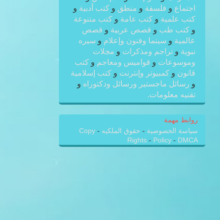
اجتماع
و
فلسفة
و
منطق
و
كتب أدبية
و
كتب علمية
و
كتب عامة
و
كتب متنوعة
و
كتب طب
و
قصص عربية
و
قصص
عالمية
و
سينما وفنون وإعلام
و
سيره
نبوية
و
تراجم ومذكرات
و
مجلات
وموسوعات
و
قواميس ومعاجم
و
كتب
قانون
و
كمبيوتر وإنترنت
و
كتب إسلامية
و
رسائل ماجستير ورسائل ودكتوراه
و
تقنيه معلومات.
روابط مهمة
سياسة الخصوصية
-
حقوق الملكيه
-
Copy
Rights
-
Policy
-
DMCA