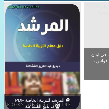
في لبنان
وف ، قوانين ،
المرشد للتربية الخاصة PDF
د. بديع القشاعلة