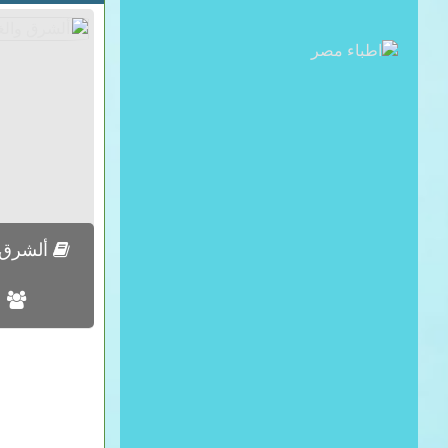
ألشرق و
ع