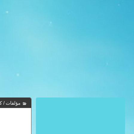
مؤلفات / كت