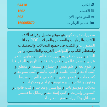
الكتب
64418
الاقسام
1602
المتواجدون الان
593
اجمالي الزيارات
160095872
مصورات دوت كوم
هو موقع تحميل وقراءة آلاف
الكتب والروايات والقصص والمجلات
PDF
مجانا.
المصورات
و الكتب فى جميع المجالات والتصنيفات
ولمعظم الكتاب و
المؤلفين
العرب والعالميين. و
دور
النشر
و
روايات عربية
و
روايات عالمية
و
دواوين شعر
عربى
و
شعر عالمى
و
فكر وثقافة
و
التاريخ
و
الجغرافيا
و
علوم لغة
و
علم نفس
و
اجتماع
و
فلسفة
و
منطق
و
كتب أدبية
و
كتب علمية
و
كتب عامة
و
كتب متنوعة
و
كتب طب
و
قصص عربية
و
قصص عالمية
و
سينما
وفنون وإعلام
و
سيره نبوية
و
تراجم ومذكرات
و
مجلات وموسوعات
و
قواميس ومعاجم
و
كتب قانون
و
كمبيوتر وإنترنت
و
كتب إسلامية
و
رسائل ماجستير
ورسائل ودكتوراه
و
تقنيه معلومات.