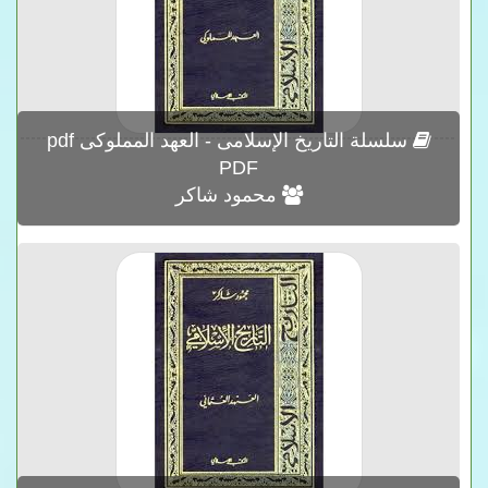
سلسلة التاريخ الإسلامى - العهد المملوكى pdf
PDF
محمود شاكر