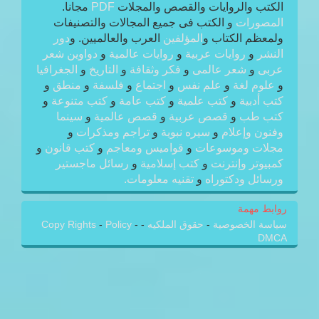
الكتب والروايات والقصص والمجلات
PDF
مجانا.
المصورات
و الكتب فى جميع المجالات والتصنيفات
ولمعظم الكتاب و
المؤلفين
العرب والعالميين. و
دور
النشر
و
روايات عربية
و
روايات عالمية
و
دواوين شعر
عربى
و
شعر عالمى
و
فكر وثقافة
و
التاريخ
و
الجغرافيا
و
علوم لغة
و
علم نفس
و
اجتماع
و
فلسفة
و
منطق
و
كتب أدبية
و
كتب علمية
و
كتب عامة
و
كتب متنوعة
و
كتب طب
و
قصص عربية
و
قصص عالمية
و
سينما
وفنون وإعلام
و
سيره نبوية
و
تراجم ومذكرات
و
مجلات وموسوعات
و
قواميس ومعاجم
و
كتب قانون
و
كمبيوتر وإنترنت
و
كتب إسلامية
و
رسائل ماجستير
ورسائل ودكتوراه
و
تقنيه معلومات.
روابط مهمة
سياسة الخصوصية
-
حقوق الملكيه
-
-
Policy
-
Copy Rights
DMCA