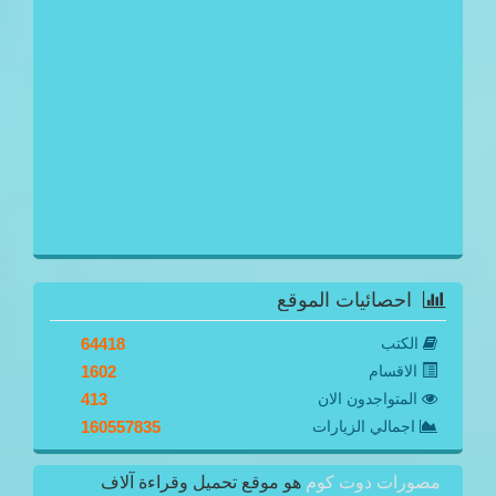
احصائيات الموقع
الكتب
64418
الاقسام
1602
المتواجدون الان
413
اجمالي الزيارات
160557835
مصورات دوت كوم
هو موقع تحميل وقراءة آلاف