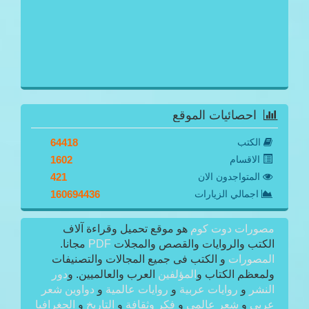
احصائيات الموقع
الكتب
64418
الاقسام
1602
المتواجدون الان
421
اجمالي الزيارات
160694436
مصورات دوت كوم
هو موقع تحميل وقراءة آلاف
الكتب والروايات والقصص والمجلات
PDF
مجانا.
المصورات
و الكتب فى جميع المجالات والتصنيفات
ولمعظم الكتاب و
المؤلفين
العرب والعالميين. و
دور
النشر
و
روايات عربية
و
روايات عالمية
و
دواوين شعر
عربى
و
شعر عالمى
و
فكر وثقافة
و
التاريخ
و
الجغرافيا