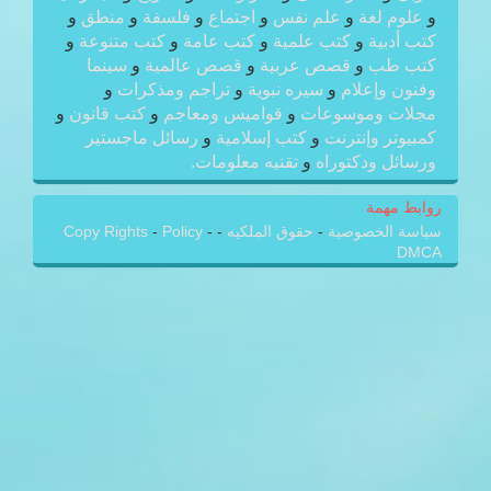
و
علوم لغة
و
علم نفس
و
اجتماع
و
فلسفة
و
منطق
و
كتب أدبية
و
كتب علمية
و
كتب عامة
و
كتب متنوعة
و
كتب طب
و
قصص عربية
و
قصص عالمية
و
سينما
وفنون وإعلام
و
سيره نبوية
و
تراجم ومذكرات
و
مجلات وموسوعات
و
قواميس ومعاجم
و
كتب قانون
و
كمبيوتر وإنترنت
و
كتب إسلامية
و
رسائل ماجستير
ورسائل ودكتوراه
و
تقنيه معلومات.
روابط مهمة
سياسة الخصوصية
-
حقوق الملكيه
-
-
Policy
-
Copy Rights
DMCA