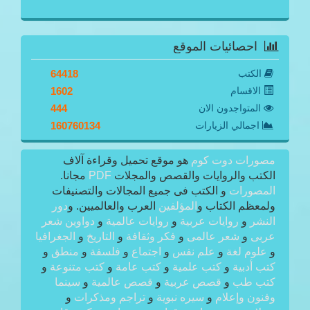
احصائيات الموقع
الكتب
64418
الاقسام
1602
المتواجدون الان
444
اجمالي الزيارات
160760134
مصورات دوت كوم
هو موقع تحميل وقراءة آلاف
الكتب والروايات والقصص والمجلات
PDF
مجانا.
المصورات
و الكتب فى جميع المجالات والتصنيفات
ولمعظم الكتاب و
المؤلفين
العرب والعالميين. و
دور
النشر
و
روايات عربية
و
روايات عالمية
و
دواوين شعر
عربى
و
شعر عالمى
و
فكر وثقافة
و
التاريخ
و
الجغرافيا
و
علوم لغة
و
علم نفس
و
اجتماع
و
فلسفة
و
منطق
و
كتب أدبية
و
كتب علمية
و
كتب عامة
و
كتب متنوعة
و
كتب طب
و
قصص عربية
و
قصص عالمية
و
سينما
وفنون وإعلام
و
سيره نبوية
و
تراجم ومذكرات
و