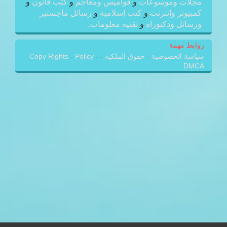
مجلات وموسوعات
و
قواميس ومعاجم
و
كتب قانون
و
كمبيوتر وإنترنت
و
كتب إسلامية
و
رسائل ماجستير
ورسائل ودكتوراه
و
تقنيه معلومات.
روابط مهمة
سياسة الخصوصية
-
حقوق الملكيه
-
-
Policy
-
Copy Rights
DMCA