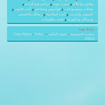
وفنون وإعلام
و
سيره نبوية
و
تراجم ومذكرات
و
مجلات وموسوعات
و
قواميس ومعاجم
و
كتب قانون
و
كمبيوتر وإنترنت
و
كتب إسلامية
و
رسائل ماجستير
ورسائل ودكتوراه
و
تقنيه معلومات.
روابط مهمة
سياسة الخصوصية
-
حقوق الملكيه
-
-
Policy
-
Copy Rights
DMCA