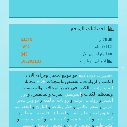
احصائيات الموقع
الكتب
64418
الاقسام
1602
المتواجدون الان
349
اجمالي الزيارات
160201183
مصورات دوت كوم
هو موقع تحميل وقراءة آلاف
الكتب والروايات والقصص والمجلات
PDF
مجانا.
المصورات
و الكتب فى جميع المجالات والتصنيفات
ولمعظم الكتاب و
المؤلفين
العرب والعالميين. و
دور
النشر
و
روايات عربية
و
روايات عالمية
و
دواوين شعر
عربى
و
شعر عالمى
و
فكر وثقافة
و
التاريخ
و
الجغرافيا
و
علوم لغة
و
علم نفس
و
اجتماع
و
فلسفة
و
منطق
و
كتب أدبية
و
كتب علمية
و
كتب عامة
و
كتب متنوعة
و
كتب طب
و
قصص عربية
و
قصص عالمية
و
سينما