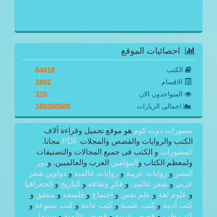
احصائيات الموقع
الكتب
64418
الاقسام
1602
المتواجدون الان
315
اجمالي الزيارات
160368580
مصورات دوت كوم
هو موقع تحميل وقراءة آلاف
الكتب والروايات والقصص والمجلات
PDF
مجانا.
المصورات
و الكتب فى جميع المجالات والتصنيفات
ولمعظم الكتاب و
المؤلفين
العرب والعالميين. و
دور
النشر
و
روايات عربية
و
روايات عالمية
و
دواوين شعر
عربى
و
شعر عالمى
و
فكر وثقافة
و
التاريخ
و
الجغرافيا
و
علوم لغة
و
علم نفس
و
اجتماع
و
فلسفة
و
منطق
و
كتب أدبية
و
كتب علمية
و
كتب عامة
و
كتب متنوعة
و
كتب طب
و
قصص عربية
و
قصص عالمية
و
سينما