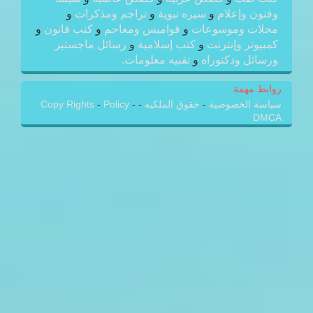
وفنون وإعلام
و
سيره نبوية
و
تراجم ومذكرات
و
مجلات وموسوعات
و
قواميس ومعاجم
و
كتب قانون
و
كمبيوتر وإنترنت
و
كتب إسلامية
و
رسائل ماجستير
ورسائل ودكتوراه
و
تقنيه معلومات.
روابط مهمة
سياسة الخصوصية
-
حقوق الملكيه
-
-
Policy
-
Copy Rights
DMCA