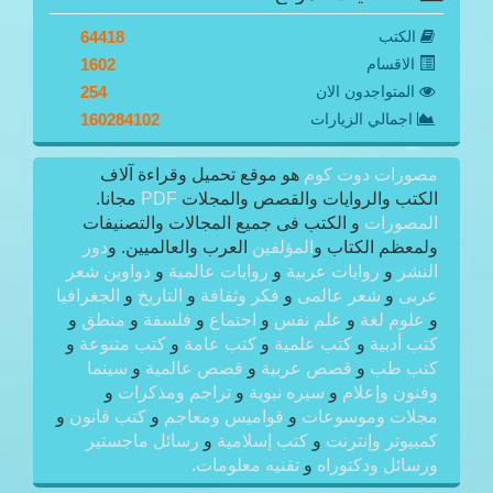
الكتب
64418
الاقسام
1602
المتواجدون الان
254
اجمالي الزيارات
160284102
مصورات دوت كوم
هو موقع تحميل وقراءة آلاف
الكتب والروايات والقصص والمجلات
PDF
مجانا.
المصورات
و الكتب فى جميع المجالات والتصنيفات
ولمعظم الكتاب و
المؤلفين
العرب والعالميين. و
دور
النشر
و
روايات عربية
و
روايات عالمية
و
دواوين شعر
عربى
و
شعر عالمى
و
فكر وثقافة
و
التاريخ
و
الجغرافيا
و
علوم لغة
و
علم نفس
و
اجتماع
و
فلسفة
و
منطق
و
كتب أدبية
و
كتب علمية
و
كتب عامة
و
كتب متنوعة
و
كتب طب
و
قصص عربية
و
قصص عالمية
و
سينما
وفنون وإعلام
و
سيره نبوية
و
تراجم ومذكرات
و
مجلات وموسوعات
و
قواميس ومعاجم
و
كتب قانون
و
كمبيوتر وإنترنت
و
كتب إسلامية
و
رسائل ماجستير
ورسائل ودكتوراه
و
تقنيه معلومات.