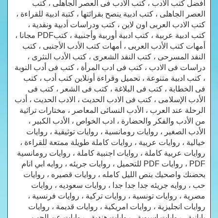
افضل كتب الادب ، كتب الادب فى العصر الجاهلى ، كتب
العصر الجاهلى ، كتب ادبية ينصح بقرائتها ، كتبة ادبية للقراءة ،
كتب الادب العربى اون لاين ، كتب ودراسات أدبية ونقدية ،
كتب ادبية عربية ، كتب ادبية أوربية وأجنبية ، كتبPDF مجانا ،
أمهات كتب الأدب العربى ، أمهات كتب الأدب الأجنبى ، كتب
النقد المسرحى ، كتب النقد الشعرى ، كتب الأدب النثرى ،
دراسات فى الادب ، كتب فى ادب المرأة ، كتب فى أدب النوبة
، كتب ادبية متنوعة ، تحميل وقراءة أونلاين كتب أدب ، كتب
فى الخطابة ، كتب فى البلاغة ، كتب فى الشعر ، كتب فى
الأدب الإسلامى ، كتب فى الادب الحديث ، الادب الحديث ، أدب
الرحلة عند العرب ، الأدب النسائى المعاصر ، مختارات تراثية
من الأدب والفكر والحضارة ، ادب الخواص ، الأدب الكبير ،
الأدب الصغير ، روايات رومانسية ، روايات توثيقية ، روايات
خيالية ، روايات عربية ، روايات كاملة طويلة ممتعة للقراءة ،
روايات عربية كاملة ، روايات اجنبية كاملة ، روايات رومانسية
PDF ، روايات PDF للتحميل ، روايات جريئه ، روايه ابي انام
بحضنك واصحيك بنص الليل كامله ، روايات قصيره ، روايات
حب ، روايه جريئه جدا جدا جدا ، روايات سعوديه ، روايات
مصرية ، روايات تونسية ، روايات تركية ، روايات فرنسية ،
روايات انجليزية ، روايات امريكية ، روايات قديمة ، روايات
يابانية ، روايات اسيوية ، روايات هندية ، روايات عن الحب ،