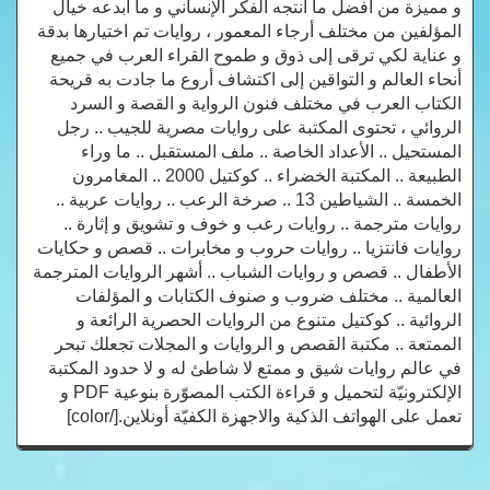
و مميزة من أفضل ما أنتجه الفكر الإنساني و ما أبدعه خيال
المؤلفين من مختلف أرجاء المعمور ، روايات تم اختيارها بدقة
و عناية لكي ترقى إلى ذوق و طموح القراء العرب في جميع
أنحاء العالم و التواقين إلى اكتشاف أروع ما جادت به قريحة
الكتاب العرب في مختلف فنون الرواية و القصة و السرد
الروائي ، تحتوى المكتبة على روايات مصرية للجيب .. رجل
المستحيل .. الأعداد الخاصة .. ملف المستقبل .. ما وراء
الطبيعة .. المكتبة الخضراء .. كوكتيل 2000 .. المغامرون
الخمسة .. الشياطين 13 .. صرخة الرعب .. روايات عربية ..
روايات مترجمة .. روايات رعب و خوف و تشويق و إثارة ..
روايات فانتزيا .. روايات حروب و مخابرات .. قصص و حكايات
الأطفال .. قصص و روايات الشباب .. أشهر الروايات المترجمة
العالمية .. مختلف ضروب و صنوف الكتابات و المؤلفات
الروائية .. كوكتيل متنوع من الروايات الحصرية الرائعة و
الممتعة .. مكتبة القصص و الروايات و المجلات تجعلك تبحر
في عالم روايات شيق و ممتع لا شاطئ له و لا حدود المكتبة
الإلكترونيّة لتحميل و قراءة الكتب المصوّرة بنوعية PDF و
تعمل على الهواتف الذكية والاجهزة الكفيّة أونلاين.[/color]