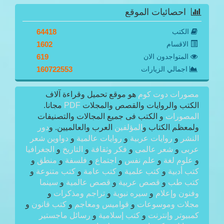
احصائيات الموقع
الكتب
64418
الاقسام
1602
المتواجدون الان
619
اجمالي الزيارات
160722553
مصورات دوت كوم
هو موقع تحميل وقراءة آلاف
الكتب والروايات والقصص والمجلات
PDF
مجانا.
المصورات
و الكتب فى جميع المجالات والتصنيفات
ولمعظم الكتاب و
المؤلفين
العرب والعالميين. و
دور
النشر
و
روايات عربية
و
روايات عالمية
و
دواوين شعر
عربى
و
شعر عالمى
و
فكر وثقافة
و
التاريخ
و
الجغرافيا
و
علوم لغة
و
علم نفس
و
اجتماع
و
فلسفة
و
منطق
و
كتب أدبية
و
كتب علمية
و
كتب عامة
و
كتب متنوعة
و
كتب طب
و
قصص عربية
و
قصص عالمية
و
سينما
وفنون وإعلام
و
سيره نبوية
و
تراجم ومذكرات
و
مجلات وموسوعات
و
قواميس ومعاجم
و
كتب قانون
و
كمبيوتر وإنترنت
و
كتب إسلامية
و
رسائل ماجستير