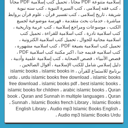
إسلامية متنوعة PDF مجانا ، تحميل كتب إسلامية PDF مجاناً
، كتب فقه إسلامى ، كتب السيرة النبوية ، كتب سنه نبوية
شريفة ، تاريخ إسلامى ، كتب تفسير قرآن ، علوم قرآن بروابط
مباشرة ، خدمات بحث متقدمة ، فهرسة موضوعية لجميع
الكتب ، موسوعات ومراجع إسلامية ، كتب عربية وتاريخية ،
كتب اسلامية نادرة ، كتب اسلامية للقراءة ، تحميل كتب
اسلامية مجانية للجوال ، تحميل كتب اسلامية الكترونية ،
تحميل كتب اسلامية بصيغة PDF ، كتب اسلاميه مشهوره ،
كتب اسلاميه قديمه جدا ، اكبر مكتبة كتب اسلامية PDF ،
قصص الأنبياء ، قصص الصحابة ، كتب إسلامية علمية وأدبية ،
دليل إسلامي شامل للكتب الإسلامية ، أقوال الصالحين ،
برنامج للاستماع للقرآن ، islamic books ، islamic books in
urdu ، urdu islamic books free download ، islamic books
free download ، islamic books pdf ، best islamic books ،
islamic books for children ، arabic islamic books ، Quran
book ، Quran and Sunnah in multiple languages ، Quran
، Sunnah ، Islamic Books french Library ، Islamic Books
English Library ، Audio mp3 Islamic Books English ،
Audio mp3 Islamic Books Urdu ،