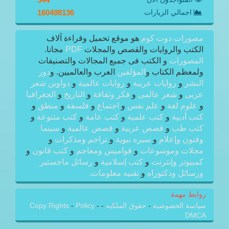
اجمالي الزيارات
160498136
مصورات دوت كوم
هو موقع تحميل وقراءة آلاف
الكتب والروايات والقصص والمجلات
PDF
مجانا.
المصورات
و الكتب فى جميع المجالات والتصنيفات
ولمعظم الكتاب و
المؤلفين
العرب والعالميين. و
دور
النشر
و
روايات عربية
و
روايات عالمية
و
دواوين شعر
عربى
و
شعر عالمى
و
فكر وثقافة
و
التاريخ
و
الجغرافيا
و
علوم لغة
و
علم نفس
و
اجتماع
و
فلسفة
و
منطق
و
كتب أدبية
و
كتب علمية
و
كتب عامة
و
كتب متنوعة
و
كتب طب
و
قصص عربية
و
قصص عالمية
و
سينما
وفنون وإعلام
و
سيره نبوية
و
تراجم ومذكرات
و
مجلات وموسوعات
و
قواميس ومعاجم
و
كتب قانون
و
كمبيوتر وإنترنت
و
كتب إسلامية
و
رسائل ماجستير
ورسائل ودكتوراه
و
تقنيه معلومات.
روابط مهمة
سياسة الخصوصية
-
حقوق الملكيه
-
-
Policy
-
Copy Rights
DMCA