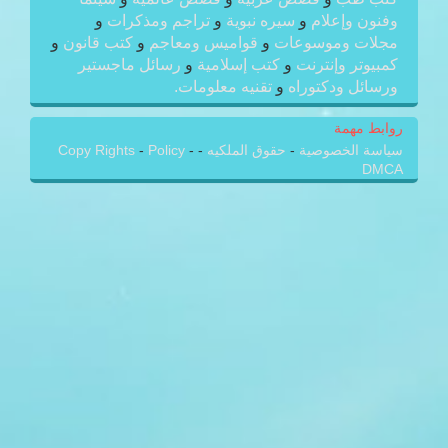
وفنون وإعلام
و
سيره نبوية
و
تراجم ومذكرات
و
مجلات وموسوعات
و
قواميس ومعاجم
و
كتب قانون
و
كمبيوتر وإنترنت
و
كتب إسلامية
و
رسائل ماجستير
ورسائل ودكتوراه
و
تقنيه معلومات.
روابط مهمة
سياسة الخصوصية
-
حقوق الملكيه
-
-
Policy
-
Copy Rights
DMCA