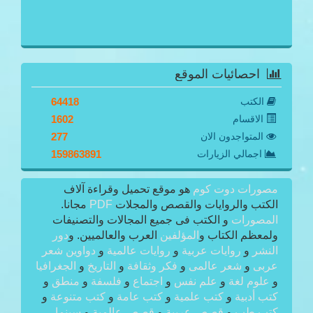
احصائيات الموقع
الكتب
64418
الاقسام
1602
المتواجدون الان
277
اجمالي الزيارات
159863891
مصورات دوت كوم
هو موقع تحميل وقراءة آلاف
الكتب والروايات والقصص والمجلات
PDF
مجانا.
المصورات
و الكتب فى جميع المجالات والتصنيفات
ولمعظم الكتاب و
المؤلفين
العرب والعالميين. و
دور
النشر
و
روايات عربية
و
روايات عالمية
و
دواوين شعر
عربى
و
شعر عالمى
و
فكر وثقافة
و
التاريخ
و
الجغرافيا
و
علوم لغة
و
علم نفس
و
اجتماع
و
فلسفة
و
منطق
و
كتب أدبية
و
كتب علمية
و
كتب عامة
و
كتب متنوعة
و
كتب طب
و
قصص عربية
و
قصص عالمية
و
سينما