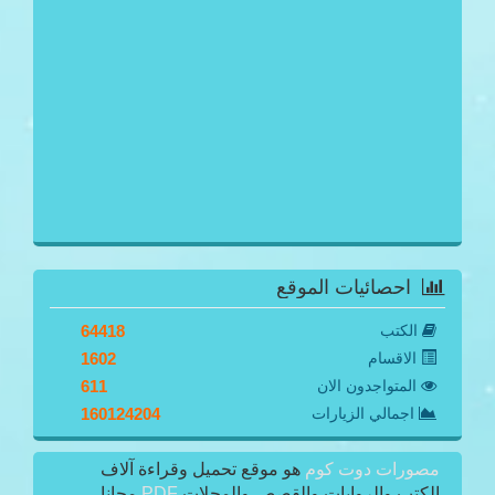
احصائيات الموقع
الكتب
64418
الاقسام
1602
المتواجدون الان
611
اجمالي الزيارات
160124204
مصورات دوت كوم
هو موقع تحميل وقراءة آلاف
الكتب والروايات والقصص والمجلات
PDF
مجانا.