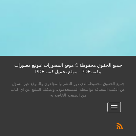
جميع الحقوق محفوظة © موقع المصورات :موقع مصورات
وكتبPDF - موقع تحميل كتب PDF
جميع الحقوق محفوظة لدى دور النشر والمؤلفون والموقع غير مسؤل
عن الكتب المضافة بواسطة المستخدمون. ويمكنك التبليغ عن اي كتاب
من الصفحه الخاصه به
القائمه
الرئيسية