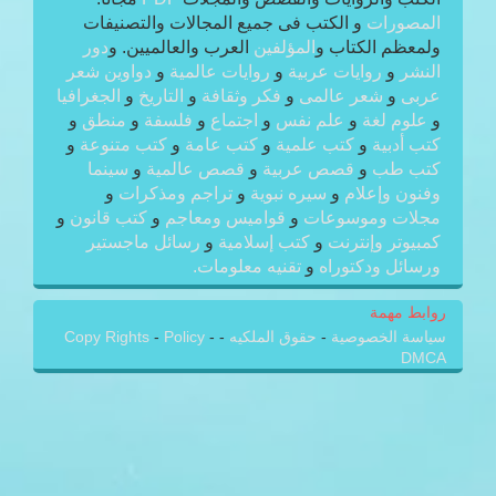
المصورات
و الكتب فى جميع المجالات والتصنيفات
ولمعظم الكتاب و
المؤلفين
العرب والعالميين. و
دور
النشر
و
روايات عربية
و
روايات عالمية
و
دواوين شعر
عربى
و
شعر عالمى
و
فكر وثقافة
و
التاريخ
و
الجغرافيا
و
علوم لغة
و
علم نفس
و
اجتماع
و
فلسفة
و
منطق
و
كتب أدبية
و
كتب علمية
و
كتب عامة
و
كتب متنوعة
و
كتب طب
و
قصص عربية
و
قصص عالمية
و
سينما
وفنون وإعلام
و
سيره نبوية
و
تراجم ومذكرات
و
مجلات وموسوعات
و
قواميس ومعاجم
و
كتب قانون
و
كمبيوتر وإنترنت
و
كتب إسلامية
و
رسائل ماجستير
ورسائل ودكتوراه
و
تقنيه معلومات.
روابط مهمة
سياسة الخصوصية
-
حقوق الملكيه
-
-
Policy
-
Copy Rights
DMCA