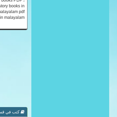
ry books PDF ،
istory books in
 malayalam pdf
 in malayalam ،
كتب في قسم 