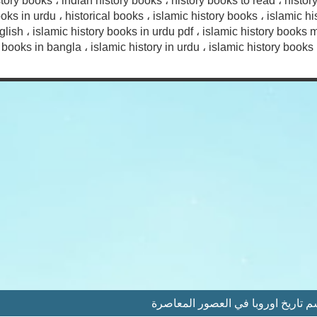
tory books ، indian history books ، history books to read ، histo
ooks in urdu ، historical books ، islamic history books ، islamic h
nglish ، islamic history books in urdu pdf ، islamic history books
y books in bangla ، islamic history in urdu ، islamic history books
تاريخ اوروبا في العصور المعاصرة