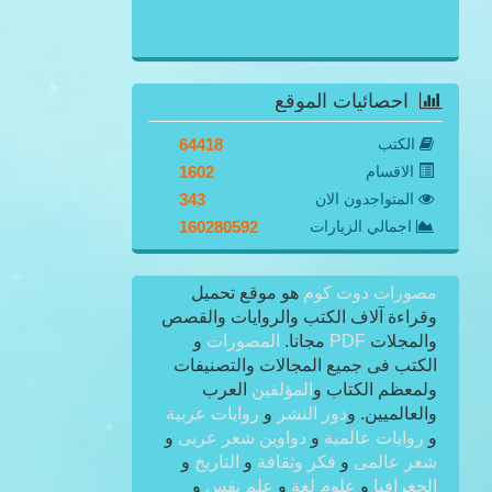
احصائيات الموقع
الكتب
64418
الاقسام
1602
المتواجدون الان
343
اجمالي الزيارات
160280592
مصورات دوت كوم
هو موقع تحميل
وقراءة آلاف الكتب والروايات والقصص
والمجلات
PDF
مجانا.
المصورات
و
الكتب فى جميع المجالات والتصنيفات
ولمعظم الكتاب و
المؤلفين
العرب
والعالميين. و
دور النشر
و
روايات عربية
و
روايات عالمية
و
دواوين شعر عربى
و
شعر عالمى
و
فكر وثقافة
و
التاريخ
و
الجغرافيا
و
علوم لغة
و
علم نفس
و