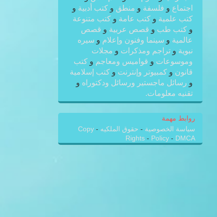
اجتماع
و
فلسفة
و
منطق
و
كتب أدبية
و
كتب علمية
و
كتب عامة
و
كتب متنوعة
و
كتب طب
و
قصص عربية
و
قصص
عالمية
و
سينما وفنون وإعلام
و
سيره
نبوية
و
تراجم ومذكرات
و
مجلات
وموسوعات
و
قواميس ومعاجم
و
كتب
قانون
و
كمبيوتر وإنترنت
و
كتب إسلامية
و
رسائل ماجستير ورسائل ودكتوراه
و
تقنيه معلومات.
روابط مهمة
سياسة الخصوصية
-
حقوق الملكيه
-
Copy
Rights
-
Policy
-
DMCA