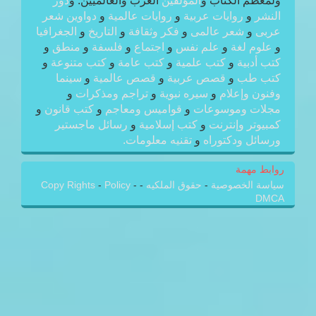
ولمعظم الكتاب و
المؤلفين
العرب والعالميين. و
دور
النشر
و
روايات عربية
و
روايات عالمية
و
دواوين شعر
عربى
و
شعر عالمى
و
فكر وثقافة
و
التاريخ
و
الجغرافيا
و
علوم لغة
و
علم نفس
و
اجتماع
و
فلسفة
و
منطق
و
كتب أدبية
و
كتب علمية
و
كتب عامة
و
كتب متنوعة
و
كتب طب
و
قصص عربية
و
قصص عالمية
و
سينما
وفنون وإعلام
و
سيره نبوية
و
تراجم ومذكرات
و
مجلات وموسوعات
و
قواميس ومعاجم
و
كتب قانون
و
كمبيوتر وإنترنت
و
كتب إسلامية
و
رسائل ماجستير
ورسائل ودكتوراه
و
تقنيه معلومات.
روابط مهمة
سياسة الخصوصية
-
حقوق الملكيه
-
-
Policy
-
Copy Rights
DMCA