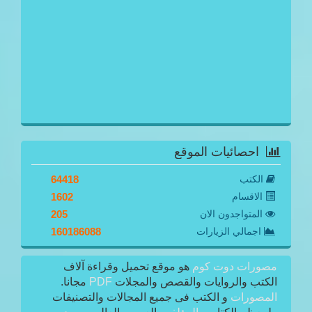
احصائيات الموقع
الكتب
64418
الاقسام
1602
المتواجدون الان
205
اجمالي الزيارات
160186088
مصورات دوت كوم
هو موقع تحميل وقراءة آلاف
الكتب والروايات والقصص والمجلات
PDF
مجانا.
المصورات
و الكتب فى جميع المجالات والتصنيفات