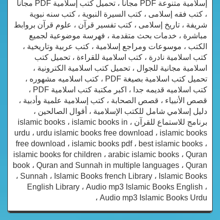
إسلامية متنوعة PDF مجانا ، تحميل كتب إسلامية PDF مجاناً
، كتب فقه إسلامى ، كتب السيرة النبوية ، كتب سنه نبوية
شريفة ، تاريخ إسلامى ، كتب تفسير قرآن ، علوم قرآن بروابط
مباشرة ، خدمات بحث متقدمة ، فهرسة موضوعية لجميع
الكتب ، موسوعات ومراجع إسلامية ، كتب عربية وتاريخية ،
كتب اسلامية نادرة ، كتب اسلامية للقراءة ، تحميل كتب
اسلامية مجانية للجوال ، تحميل كتب اسلامية الكترونية ،
تحميل كتب اسلامية بصيغة PDF ، كتب اسلاميه مشهوره ،
كتب اسلاميه قديمه جدا ، اكبر مكتبة كتب اسلامية PDF ،
قصص الأنبياء ، قصص الصحابة ، كتب إسلامية علمية وأدبية ،
دليل إسلامي شامل للكتب الإسلامية ، أقوال الصالحين ،
برنامج للاستماع للقرآن ، islamic books ، islamic books in
urdu ، urdu islamic books free download ، islamic books
free download ، islamic books pdf ، best islamic books ،
islamic books for children ، arabic islamic books ، Quran
book ، Quran and Sunnah in multiple languages ، Quran
، Sunnah ، Islamic Books french Library ، Islamic Books
English Library ، Audio mp3 Islamic Books English ،
Audio mp3 Islamic Books Urdu ،