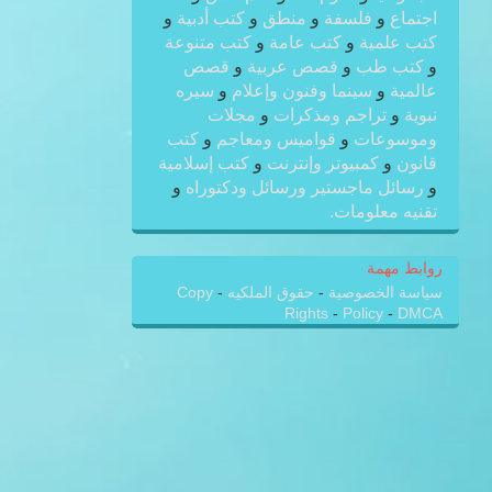
اجتماع
و
فلسفة
و
منطق
و
كتب أدبية
و
كتب علمية
و
كتب عامة
و
كتب متنوعة
و
كتب طب
و
قصص عربية
و
قصص
عالمية
و
سينما وفنون وإعلام
و
سيره
نبوية
و
تراجم ومذكرات
و
مجلات
وموسوعات
و
قواميس ومعاجم
و
كتب
قانون
و
كمبيوتر وإنترنت
و
كتب إسلامية
و
رسائل ماجستير ورسائل ودكتوراه
و
تقنيه معلومات.
روابط مهمة
سياسة الخصوصية
-
حقوق الملكيه
-
Copy
Rights
-
Policy
-
DMCA