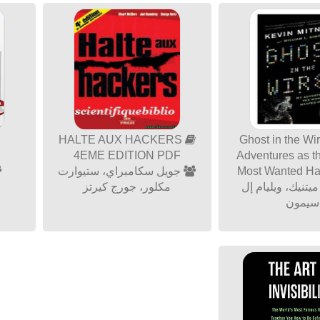
HALTE AUX HACKERS
Ghost in the Wi
4EME EDITION PDF
Adventures as t
Most Wanted H
جويل سكامبراي، ستيوارت
يتنيك، ويليام إل
مكلور، جورج كيرتز
سيمون