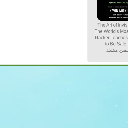
The Art of Invisi
The World's Mo
Hacker Teache
to Be Safe
فين ميتنيك