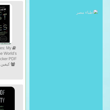
res: My
he World's
acker PDF
كيفين م