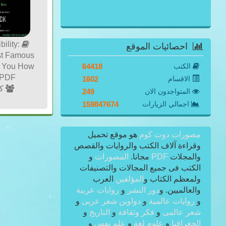
bility:
احصائيات الموقع
st Famous
الكتب
64418
s You How
 PDF
الاقسام
1602
كي
المتواجدون الان
249
اجمالي الزيارات
159847674
مصورات دوت كوم
هو موقع تحميل
وقراءة آلاف الكتب والروايات والقصص
والمجلات
PDF
مجانا.
المصورات
و
الكتب فى جميع المجالات والتصنيفات
ولمعظم الكتاب و
المؤلفين
العرب
والعالميين. و
دور النشر
و
روايات عربية
و
روايات عالمية
و
دواوين شعر عربى
و
شعر عالمى
و
فكر وثقافة
و
التاريخ
و
الجغرافيا
و
علوم لغة
و
علم نفس
و