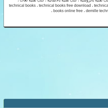
ب تقنية بالروسية ، كتب تقنية بالالمانية ، كتب تقنية لغات ،
technical books ، technical books free download ، technica
books online free ، demille techni