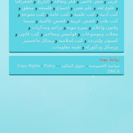
عربى
و
شعر عالمى
و
فكر وثقافة
و
التاريخ
و
الجغرافيا
و
علوم لغة
و
علم نفس
و
اجتماع
و
فلسفة
و
منطق
و
كتب أدبية
و
كتب علمية
و
كتب عامة
و
كتب متنوعة
و
كتب طب
و
قصص عربية
و
قصص عالمية
و
سينما
وفنون وإعلام
و
سيره نبوية
و
تراجم ومذكرات
و
مجلات وموسوعات
و
قواميس ومعاجم
و
كتب قانون
و
كمبيوتر وإنترنت
و
كتب إسلامية
و
رسائل ماجستير
ورسائل ودكتوراه
و
تقنيه معلومات.
روابط مهمة
سياسة الخصوصية
-
حقوق الملكيه
-
-
Policy
-
Copy Rights
DMCA