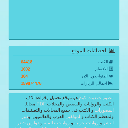
احصائيات الموقع
الكتب
64418
الاقسام
1602
المتواجدون الان
304
اجمالي الزيارات
159874476
مصورات دوت كوم
هو موقع تحميل وقراءة آلاف
الكتب والروايات والقصص والمجلات
PDF
مجانا.
المصورات
و الكتب فى جميع المجالات والتصنيفات
ولمعظم الكتاب و
المؤلفين
العرب والعالميين. و
دور
النشر
و
روايات عربية
و
روايات عالمية
و
دواوين شعر