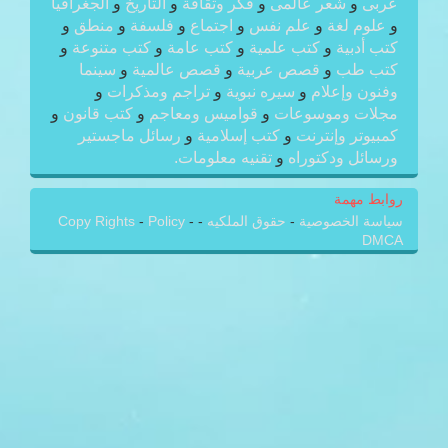
عربى
و
شعر عالمى
و
فكر وثقافة
و
التاريخ
و
الجغرافيا
و
علوم لغة
و
علم نفس
و
اجتماع
و
فلسفة
و
منطق
و
كتب أدبية
و
كتب علمية
و
كتب عامة
و
كتب متنوعة
و
كتب طب
و
قصص عربية
و
قصص عالمية
و
سينما
وفنون وإعلام
و
سيره نبوية
و
تراجم ومذكرات
و
مجلات وموسوعات
و
قواميس ومعاجم
و
كتب قانون
و
كمبيوتر وإنترنت
و
كتب إسلامية
و
رسائل ماجستير
ورسائل ودكتوراه
و
تقنيه معلومات.
روابط مهمة
سياسة الخصوصية
-
حقوق الملكيه
-
-
Policy
-
Copy Rights
DMCA