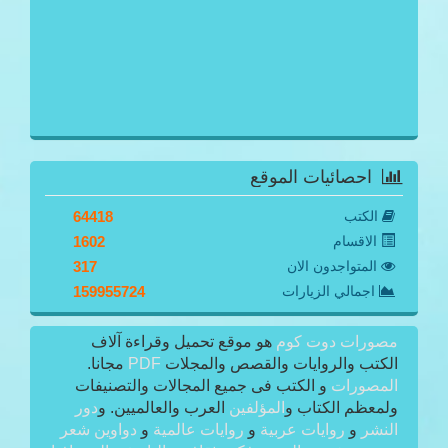
احصائيات الموقع
الكتب
64418
الاقسام
1602
المتواجدون الان
317
اجمالي الزيارات
159955724
مصورات دوت كوم
هو موقع تحميل وقراءة آلاف
الكتب والروايات والقصص والمجلات
PDF
مجانا.
المصورات
و الكتب فى جميع المجالات والتصنيفات
ولمعظم الكتاب و
المؤلفين
العرب والعالميين. و
دور
النشر
و
روايات عربية
و
روايات عالمية
و
دواوين شعر