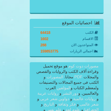
احصائيات الموقع
الكتب
64418
الاقسام
1602
المتواجدون الان
288
اجمالي الزيارات
159853775
مصورات دوت كوم
هو موقع تحميل
وقراءة آلاف الكتب والروايات والقصص
والمجلات
PDF
مجانا.
المصورات
و
الكتب فى جميع المجالات والتصنيفات
ولمعظم الكتاب و
المؤلفين
العرب
والعالميين. و
دور النشر
و
روايات عربية
و
روايات عالمية
و
دواوين شعر عربى
و
شعر عالمى
و
فكر وثقافة
و
التاريخ
و
الجغرافيا
و
علوم لغة
و
علم نفس
و