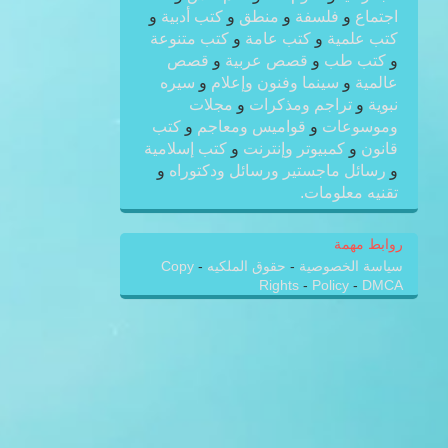
اجتماع
و
فلسفة
و
منطق
و
كتب أدبية
و
كتب علمية
و
كتب عامة
و
كتب متنوعة
و
كتب طب
و
قصص عربية
و
قصص
عالمية
و
سينما وفنون وإعلام
و
سيره
نبوية
و
تراجم ومذكرات
و
مجلات
وموسوعات
و
قواميس ومعاجم
و
كتب
قانون
و
كمبيوتر وإنترنت
و
كتب إسلامية
و
رسائل ماجستير ورسائل ودكتوراه
و
تقنيه معلومات.
روابط مهمة
سياسة الخصوصية
-
حقوق الملكيه
-
Copy
Rights
-
Policy
-
DMCA