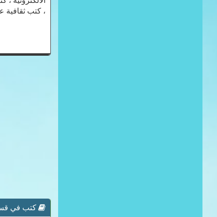
الالكترونية ، 
، كتب ثقافية ع
كتب في قسم