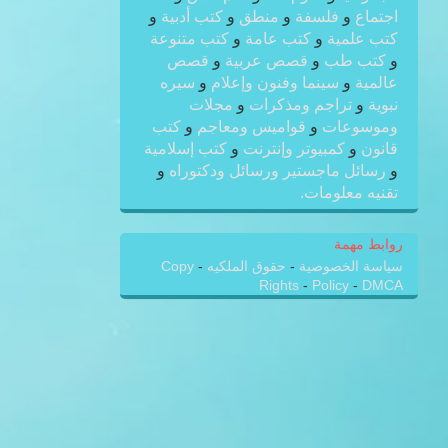
اجتماع
و
فلسفة
و
منطق
و
كتب أدبية
و
كتب علمية
و
كتب عامة
و
كتب متنوعة
و
كتب طب
و
قصص عربية
و
قصص
عالمية
و
سينما وفنون وإعلام
و
سيره
نبوية
و
تراجم ومذكرات
و
مجلات
وموسوعات
و
قواميس ومعاجم
و
كتب
قانون
و
كمبيوتر وإنترنت
و
كتب إسلامية
و
رسائل ماجستير ورسائل ودكتوراه
و
تقنيه معلومات.
روابط مهمة
سياسة الخصوصية
-
حقوق الملكيه
-
Copy
Rights
-
Policy
-
DMCA