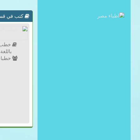
كتب في قسم Shqip - أ
خطب ا
باللغة ال
خطباء 