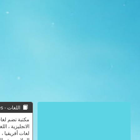
اللغات - languages
مكتبة تضم لغات
الانجليزية ، الل
لغات أفريقيا ، ل