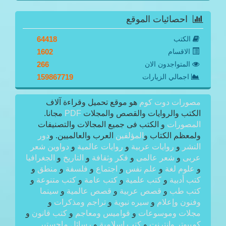
احصائيات الموقع
الكتب
64418
الاقسام
1602
المتواجدون الان
266
اجمالي الزيارات
159867719
مصورات دوت كوم
هو موقع تحميل وقراءة آلاف
الكتب والروايات والقصص والمجلات
PDF
مجانا.
المصورات
و الكتب فى جميع المجالات والتصنيفات
ولمعظم الكتاب و
المؤلفين
العرب والعالميين. و
دور
النشر
و
روايات عربية
و
روايات عالمية
و
دواوين شعر
عربى
و
شعر عالمى
و
فكر وثقافة
و
التاريخ
و
الجغرافيا
و
علوم لغة
و
علم نفس
و
اجتماع
و
فلسفة
و
منطق
و
كتب أدبية
و
كتب علمية
و
كتب عامة
و
كتب متنوعة
و
كتب طب
و
قصص عربية
و
قصص عالمية
و
سينما
وفنون وإعلام
و
سيره نبوية
و
تراجم ومذكرات
و
مجلات وموسوعات
و
قواميس ومعاجم
و
كتب قانون
و
كمبيوتر وإنترنت
و
كتب إسلامية
و
رسائل ماجستير