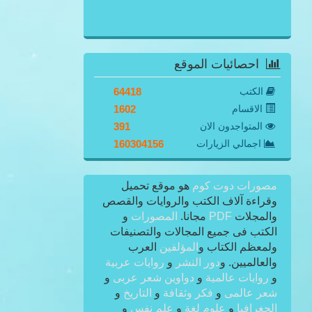
احصائيات الموقع
الكتب
64418
الاقسام
1602
المتواجدون الان
391
اجمالي الزيارات
160304156
مصورات دوت كوم
هو موقع تحميل
وقراءة آلاف الكتب والروايات والقصص
والمجلات
PDF
مجانا.
المصورات
و
الكتب فى جميع المجالات والتصنيفات
ولمعظم الكتاب و
المؤلفين
العرب
والعالميين. و
دور النشر
و
روايات عربية
و
روايات عالمية
و
دواوين شعر عربى
و
شعر عالمى
و
فكر وثقافة
و
التاريخ
و
الجغرافيا
و
علوم لغة
و
علم نفس
و