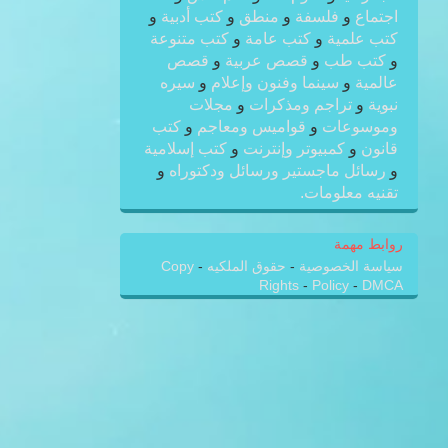
اجتماع
و
فلسفة
و
منطق
و
كتب أدبية
و
كتب علمية
و
كتب عامة
و
كتب متنوعة
و
كتب طب
و
قصص عربية
و
قصص
عالمية
و
سينما وفنون وإعلام
و
سيره
نبوية
و
تراجم ومذكرات
و
مجلات
وموسوعات
و
قواميس ومعاجم
و
كتب
قانون
و
كمبيوتر وإنترنت
و
كتب إسلامية
و
رسائل ماجستير ورسائل ودكتوراه
و
تقنيه معلومات.
روابط مهمة
سياسة الخصوصية
-
حقوق الملكيه
-
Copy
Rights
-
Policy
-
DMCA