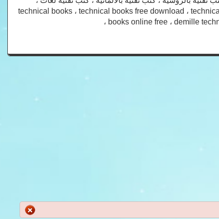
ب تقنية بالروسية ، كتب تقنية بالالمانية ، كتب تقنية لغات ،
technical books ، technical books free download ، technica
books online free ، demille techni