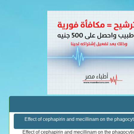
تفاصيل عن كتاب Effect of cephapirin and mecillinam on the ph
Effect of cephapirin and mecillinam on the phagocytic 