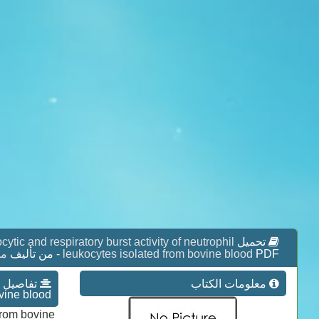
ytic and respiratory burst activity of neutrophil
تحميل
مج
leukocytes isolated from bovine blood
PDF - من تأليف
معلومات الكتاب
vine blood
 from bovine