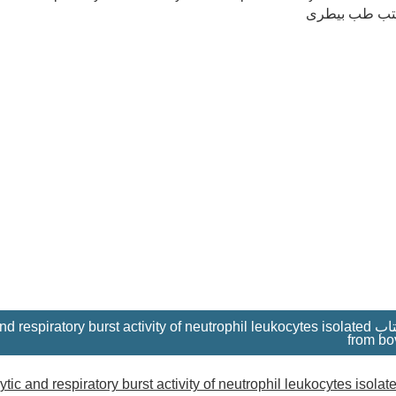
ic and respiratory burst activity of neutrophil leukocytes isolated
from bo
ic and respiratory burst activity of neutrophil leukocytes isolat