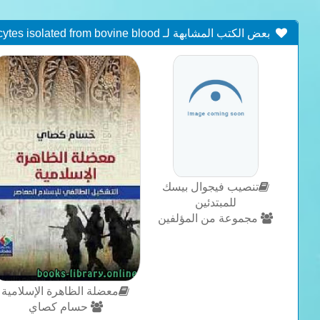
بعض الكتب المشابهة لـ Effect of cephapirin and mecillinam on the phagocytic and respiratory burst activity of neutrophil leukocytes isolated from bovine blood
تنصيب فيجوال بيسك
للمبتدئين
مجموعة من المؤلفين
معضلة الظاهرة الإسلامية
حسام كصاي