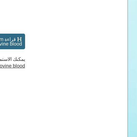
om
ne blood اونلاين
يمكنك الاستم
bovine blood