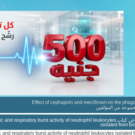
Effect of cephapirin and mecillinam on the phagoc
موعة من المؤلفين
agocytic and respiratory burst activity of neutrophil leukocytes
isolated from bo
and respiratory burst activity of neutrophil leukocytes isolated