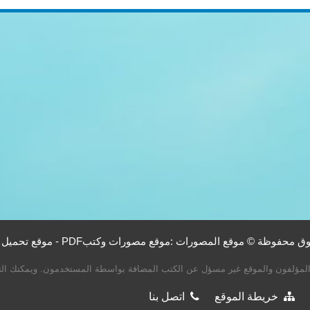
جميع الحقوق محفوظة © موقع المصورات :موقع مصورات وكتبPDF - ل كتب
لمؤلفون والموقع غير مسؤل عن الكتب المضافة بواسطة المستخدمون. ويمكنك التب
خريطة الموقع
اتصل بنا