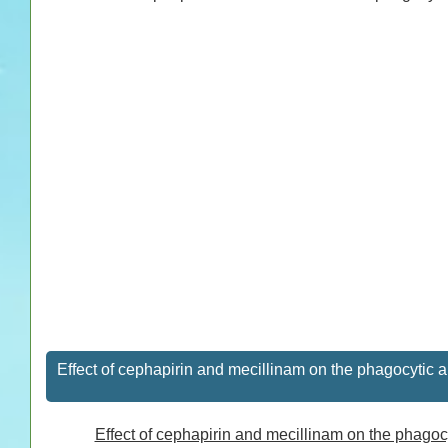
تحميل كتاب Effect of cephapirin and mecillinam on the phagocyt
Effect of cephapirin and mecillinam on the phagocyt