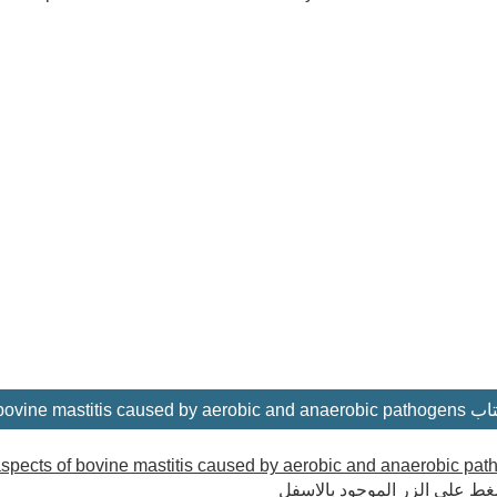
Clinical, bacteriological and therapeuti
c aspects of bovine mastitis caused by aerobic and anaerobic pa
ط على الزر الموجود بالاسفل