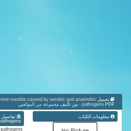
تحميل
bovine mastitis caused by aerobic and anaerobic
PDF - من تأليف
pathogens
مجموعة من المؤلفين
معلومات الكتاب
pathogens