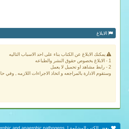
الابلاغ
يمكنك الابلاغ عن الكتاب بناء على احد الاسباب التاليه
1 - الابلاغ بخصوص حقوق النشر والطباعه
2 - رابط مشاهد او تحميل لا يعمل
وستقوم الادارة بالمراجعه و اتخاذ الاجراءات اللازمه , وفي ح
بعض الكتب المشابهة لـ Clinical, bacteriological and therapeutic aspects of bovine mastitis caused by aerobic and anaerobic pathogens