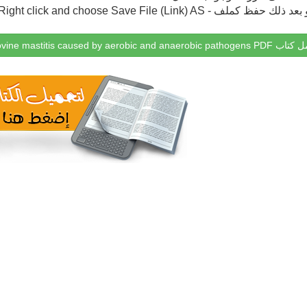
كملف - Right click and choose Save File (Link) AS
Clinical, bacteriological and therapeutic aspects of bovine mastitis caused by aerobic and anaer