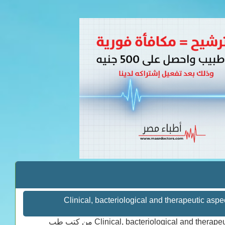
Clinical, bacteriological and therapeutic aspects of
Clinical, bacteriological and therapeutic aspects of bovine mastitis caused by aerobic and anaerobic pathogens من كتب طب