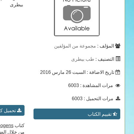
بيطرى
المؤلف :
مجموعة من المؤلفين
التصنيف :
طب بيطرى
تاريخ الاضافة
: السبت 26 مارس 2016
مرات المشاهدة
: 6003
مرات التحميل
: 6003
تحميل كتاب c aspects of bovine mastitis caused by aerobic and anaerobic pathogens
تقييم الكتاب
كتاب
thogens
من خلال الضغ