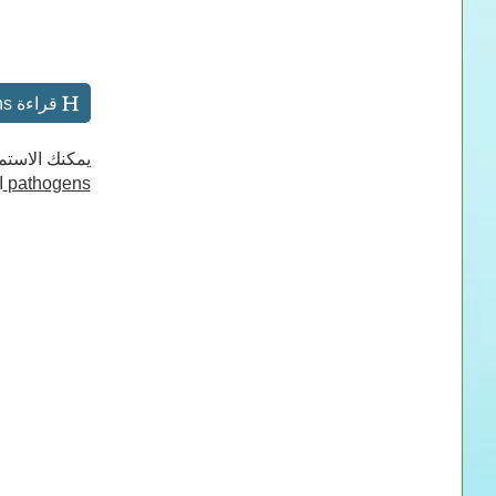
قراءة Clinical, bacteriological and therapeutic aspects of bovine mastitis caused by aerobic and anaerobic pathogens اونلاين
يمكنك الاستم
pathogens
ا