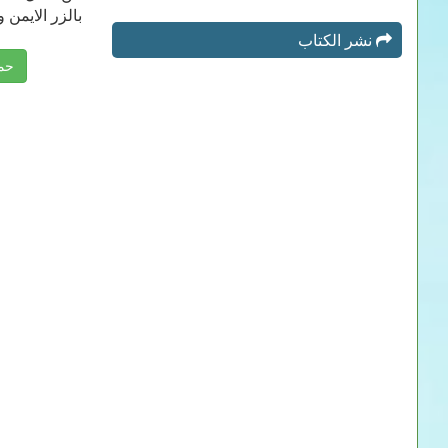
بالزر الايمن و بعد ذلك حفظ 
نشر الكتاب
حمل كتاب obic pathogens PDF