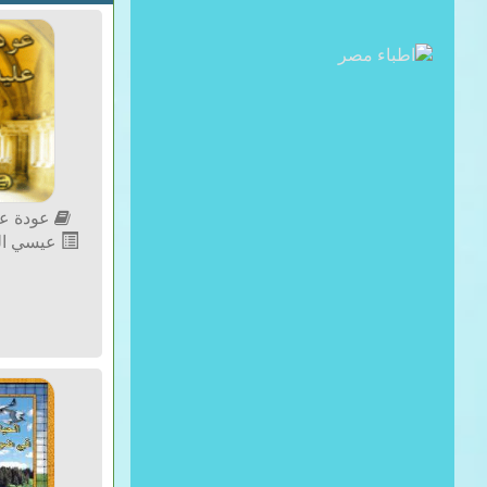
عودة عي
عيسي الم