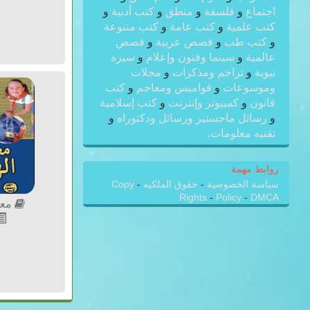
اجتماع
و
فلسفة
و
منطق
و
كتب أدبية
و
كتب علمية
و
كتب عامة
و
كتب متنوعة
و
كتب طب
و
قصص عربية
و
قصص
عالمية
و
سينما وفنون وإعلام
و
سيره
نبوية
و
تراجم ومذكرات
و
مجلات
وموسوعات
و
قواميس ومعاجم
و
كتب
قانون
و
كمبيوتر وإنترنت
و
كتب إسلامية
و
رسائل ماجستير ورسائل ودكتوراه
و
تقنيه معلومات.
روابط مهمة
سياسة الخصوصية
-
حقوق الملكيه
-
Copy
Rights
-
Policy
-
DMCA
معج