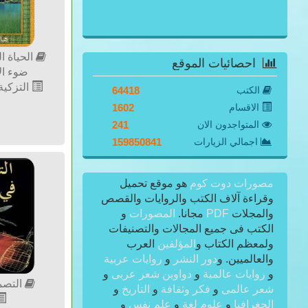
الحياة ا
احصائيات الموقع
ضوء الأ
التزكية 
الكتب
64418
الاقسام
1602
المتواجدون الان
241
اجمالي الزيارات
159850841
مصورات دوت كوم
هو موقع تحميل
وقراءة آلاف الكتب والروايات والقصص
والمجلات
PDF
مجانا.
المصورات
و
الكتب فى جميع المجالات والتصنيفات
ولمعظم الكتاب و
المؤلفين
العرب
والعالميين. و
دور النشر
و
روايات عربية
و
روايات عالمية
و
دواوين شعر عربى
و
التصم
شعر عالمى
و
فكر وثقافة
و
التاريخ
و
الجغرافيا
و
علوم لغة
و
علم نفس
و