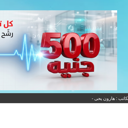
كاتب : هارون يحى -