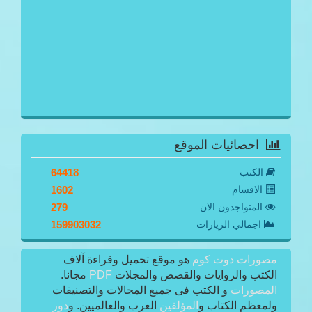
احصائيات الموقع
الكتب
64418
الاقسام
1602
المتواجدون الان
279
اجمالي الزيارات
159903032
مصورات دوت كوم
هو موقع تحميل وقراءة آلاف
الكتب والروايات والقصص والمجلات
PDF
مجانا.
المصورات
و الكتب فى جميع المجالات والتصنيفات
ولمعظم الكتاب و
المؤلفين
العرب والعالميين. و
دور