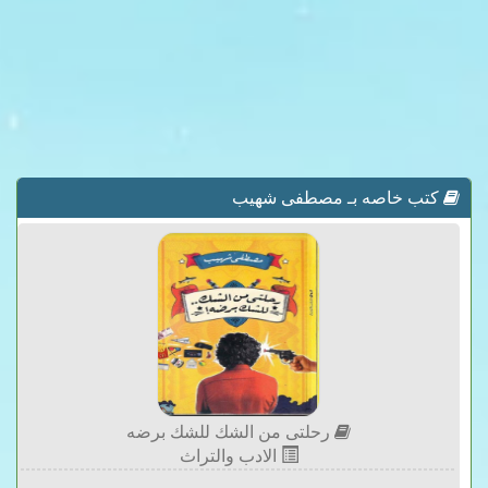
كتب خاصه بـ مصطفى شهيب
رحلتى من الشك للشك برضه
الادب والتراث