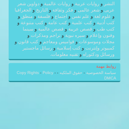
النشر
و
روايات عربية
و
روايات عالمية
و
دواوين شعر
عربى
و
شعر عالمى
و
فكر وثقافة
و
التاريخ
و
الجغرافيا
و
علوم لغة
و
علم نفس
و
اجتماع
و
فلسفة
و
منطق
و
كتب أدبية
و
كتب علمية
و
كتب عامة
و
كتب متنوعة
و
كتب طب
و
قصص عربية
و
قصص عالمية
و
سينما
وفنون وإعلام
و
سيره نبوية
و
تراجم ومذكرات
و
مجلات وموسوعات
و
قواميس ومعاجم
و
كتب قانون
و
كمبيوتر وإنترنت
و
كتب إسلامية
و
رسائل ماجستير
ورسائل ودكتوراه
و
تقنيه معلومات.
روابط مهمة
سياسة الخصوصية
-
حقوق الملكيه
-
-
Policy
-
Copy Rights
DMCA