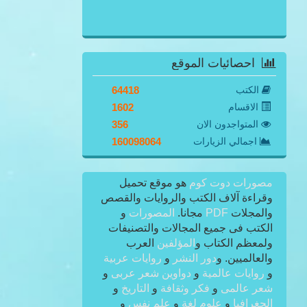
احصائيات الموقع
الكتب
64418
الاقسام
1602
المتواجدون الان
356
اجمالي الزيارات
160098064
مصورات دوت كوم
هو موقع تحميل
وقراءة آلاف الكتب والروايات والقصص
والمجلات
PDF
مجانا.
المصورات
و
الكتب فى جميع المجالات والتصنيفات
ولمعظم الكتاب و
المؤلفين
العرب
والعالميين. و
دور النشر
و
روايات عربية
و
روايات عالمية
و
دواوين شعر عربى
و
شعر عالمى
و
فكر وثقافة
و
التاريخ
و
الجغرافيا
و
علوم لغة
و
علم نفس
و