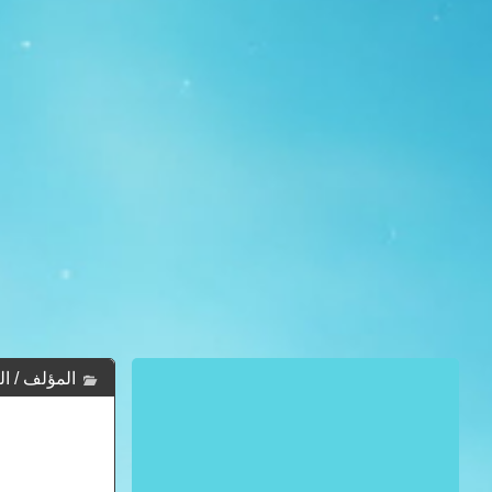
المؤلف / الك