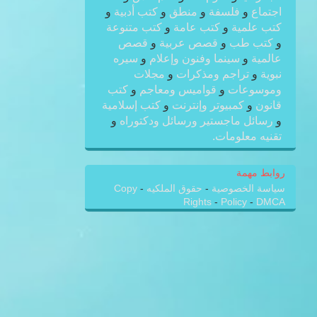
اجتماع
و
فلسفة
و
منطق
و
كتب أدبية
و
كتب علمية
و
كتب عامة
و
كتب متنوعة
و
كتب طب
و
قصص عربية
و
قصص
عالمية
و
سينما وفنون وإعلام
و
سيره
نبوية
و
تراجم ومذكرات
و
مجلات
وموسوعات
و
قواميس ومعاجم
و
كتب
قانون
و
كمبيوتر وإنترنت
و
كتب إسلامية
و
رسائل ماجستير ورسائل ودكتوراه
و
تقنيه معلومات.
روابط مهمة
سياسة الخصوصية
-
حقوق الملكيه
-
Copy
Rights
-
Policy
-
DMCA