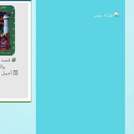
قصة ق
وال
أجمل ا