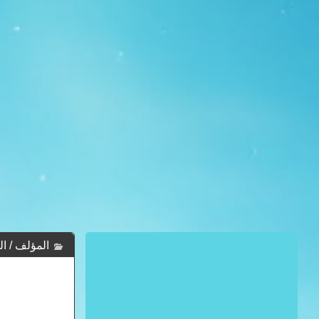
المؤلف / الكاتب : ع