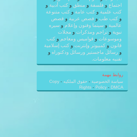
اجتماع
و
فلسفة
و
منطق
و
كتب أدبية
و
كتب علمية
و
كتب عامة
و
كتب متنوعة
و
كتب طب
و
قصص عربية
و
قصص
عالمية
و
سينما وفنون وإعلام
و
سيره
نبوية
و
تراجم ومذكرات
و
مجلات
وموسوعات
و
قواميس ومعاجم
و
كتب
قانون
و
كمبيوتر وإنترنت
و
كتب إسلامية
و
رسائل ماجستير ورسائل ودكتوراه
و
تقنيه معلومات.
روابط مهمة
سياسة الخصوصية
-
حقوق الملكيه
-
Copy
Rights
-
Policy
-
DMCA