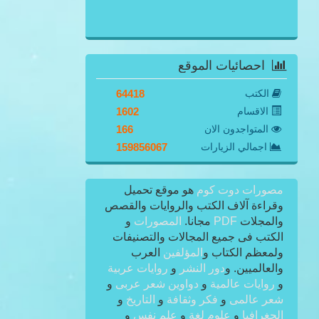
احصائيات الموقع
الكتب
64418
الاقسام
1602
المتواجدون الان
166
اجمالي الزيارات
159856067
مصورات دوت كوم
هو موقع تحميل
وقراءة آلاف الكتب والروايات والقصص
والمجلات
PDF
مجانا.
المصورات
و
الكتب فى جميع المجالات والتصنيفات
ولمعظم الكتاب و
المؤلفين
العرب
والعالميين. و
دور النشر
و
روايات عربية
و
روايات عالمية
و
دواوين شعر عربى
و
شعر عالمى
و
فكر وثقافة
و
التاريخ
و
الجغرافيا
و
علوم لغة
و
علم نفس
و