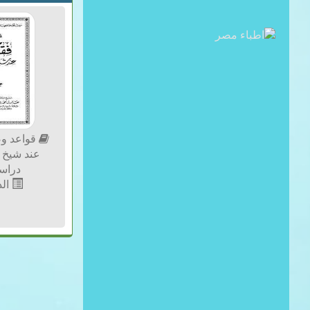
قواعد وض
عند شيخ ا
دراسة 
الد