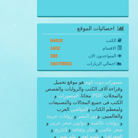
احصائيات الموقع
الكتب
64418
الاقسام
1602
المتواجدون الان
388
اجمالي الزيارات
160708551
مصورات دوت كوم
هو موقع تحميل
وقراءة آلاف الكتب والروايات والقصص
والمجلات
PDF
مجانا.
المصورات
و
الكتب فى جميع المجالات والتصنيفات
ولمعظم الكتاب و
المؤلفين
العرب
والعالميين. و
دور النشر
و
روايات عربية
و
روايات عالمية
و
دواوين شعر عربى
و
شعر عالمى
و
فكر وثقافة
و
التاريخ
و
الجغرافيا
و
علوم لغة
و
علم نفس
و