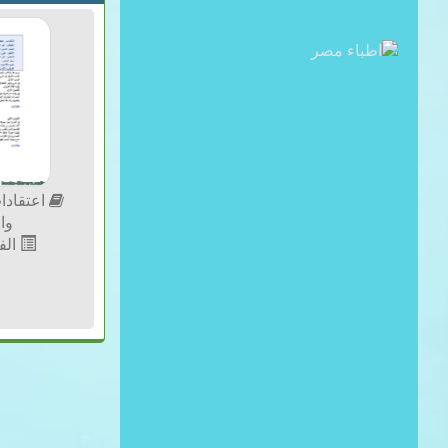
اعتقادا
وا
الف