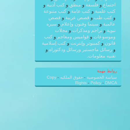
اجتماع
و
فلسفة
و
منطق
و
كتب أدبية
و
كتب علمية
و
كتب عامة
و
كتب متنوعة
و
كتب طب
و
قصص عربية
و
قصص
عالمية
و
سينما وفنون وإعلام
و
سيره
نبوية
و
تراجم ومذكرات
و
مجلات
وموسوعات
و
قواميس ومعاجم
و
كتب
قانون
و
كمبيوتر وإنترنت
و
كتب إسلامية
و
رسائل ماجستير ورسائل ودكتوراه
و
تقنيه معلومات.
روابط مهمة
سياسة الخصوصية
-
حقوق الملكيه
-
Copy
Rights
-
Policy
-
DMCA