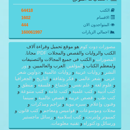
الكتب
64418
الاقسام
1602
المتواجدون الان
444
اجمالي الزيارات
160061997
مصورات دوت كوم
هو موقع تحميل وقراءة آلاف
الكتب والروايات والقصص والمجلات
PDF
مجانا.
المصورات
و الكتب فى جميع المجالات والتصنيفات
ولمعظم الكتاب و
المؤلفين
العرب والعالميين. و
دور
النشر
و
روايات عربية
و
روايات عالمية
و
دواوين شعر
عربى
و
شعر عالمى
و
فكر وثقافة
و
التاريخ
و
الجغرافيا
و
علوم لغة
و
علم نفس
و
اجتماع
و
فلسفة
و
منطق
و
كتب أدبية
و
كتب علمية
و
كتب عامة
و
كتب متنوعة
و
كتب طب
و
قصص عربية
و
قصص عالمية
و
سينما
وفنون وإعلام
و
سيره نبوية
و
تراجم ومذكرات
و
مجلات وموسوعات
و
قواميس ومعاجم
و
كتب قانون
و
كمبيوتر وإنترنت
و
كتب إسلامية
و
رسائل ماجستير
ورسائل ودكتوراه
و
تقنيه معلومات.