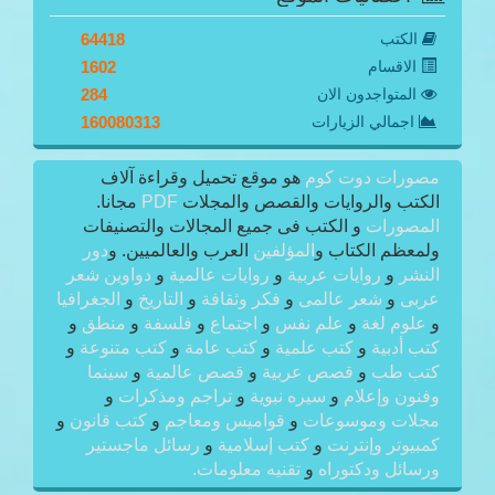
الكتب
64418
الاقسام
1602
المتواجدون الان
284
اجمالي الزيارات
160080313
مصورات دوت كوم
هو موقع تحميل وقراءة آلاف
الكتب والروايات والقصص والمجلات
PDF
مجانا.
المصورات
و الكتب فى جميع المجالات والتصنيفات
ولمعظم الكتاب و
المؤلفين
العرب والعالميين. و
دور
النشر
و
روايات عربية
و
روايات عالمية
و
دواوين شعر
عربى
و
شعر عالمى
و
فكر وثقافة
و
التاريخ
و
الجغرافيا
و
علوم لغة
و
علم نفس
و
اجتماع
و
فلسفة
و
منطق
و
كتب أدبية
و
كتب علمية
و
كتب عامة
و
كتب متنوعة
و
كتب طب
و
قصص عربية
و
قصص عالمية
و
سينما
وفنون وإعلام
و
سيره نبوية
و
تراجم ومذكرات
و
مجلات وموسوعات
و
قواميس ومعاجم
و
كتب قانون
و
كمبيوتر وإنترنت
و
كتب إسلامية
و
رسائل ماجستير
ورسائل ودكتوراه
و
تقنيه معلومات.