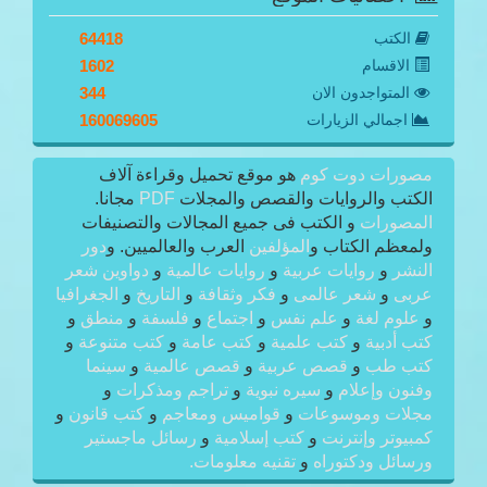
الكتب
64418
الاقسام
1602
المتواجدون الان
344
اجمالي الزيارات
160069605
مصورات دوت كوم
هو موقع تحميل وقراءة آلاف
الكتب والروايات والقصص والمجلات
PDF
مجانا.
المصورات
و الكتب فى جميع المجالات والتصنيفات
ولمعظم الكتاب و
المؤلفين
العرب والعالميين. و
دور
النشر
و
روايات عربية
و
روايات عالمية
و
دواوين شعر
عربى
و
شعر عالمى
و
فكر وثقافة
و
التاريخ
و
الجغرافيا
و
علوم لغة
و
علم نفس
و
اجتماع
و
فلسفة
و
منطق
و
كتب أدبية
و
كتب علمية
و
كتب عامة
و
كتب متنوعة
و
كتب طب
و
قصص عربية
و
قصص عالمية
و
سينما
وفنون وإعلام
و
سيره نبوية
و
تراجم ومذكرات
و
مجلات وموسوعات
و
قواميس ومعاجم
و
كتب قانون
و
كمبيوتر وإنترنت
و
كتب إسلامية
و
رسائل ماجستير
ورسائل ودكتوراه
و
تقنيه معلومات.