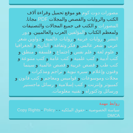
مصورات دوت كوم
هو موقع تحميل وقراءة آلاف
الكتب والروايات والقصص والمجلات
PDF
مجانا.
المصورات
و الكتب فى جميع المجالات والتصنيفات
ولمعظم الكتاب و
المؤلفين
العرب والعالميين. و
دور
النشر
و
روايات عربية
و
روايات عالمية
و
دواوين شعر
عربى
و
شعر عالمى
و
فكر وثقافة
و
التاريخ
و
الجغرافيا
و
علوم لغة
و
علم نفس
و
اجتماع
و
فلسفة
و
منطق
و
كتب أدبية
و
كتب علمية
و
كتب عامة
و
كتب متنوعة
و
كتب طب
و
قصص عربية
و
قصص عالمية
و
سينما
وفنون وإعلام
و
سيره نبوية
و
تراجم ومذكرات
و
مجلات وموسوعات
و
قواميس ومعاجم
و
كتب قانون
و
كمبيوتر وإنترنت
و
كتب إسلامية
و
رسائل ماجستير
ورسائل ودكتوراه
و
تقنيه معلومات.
روابط مهمة
سياسة الخصوصية
-
حقوق الملكيه
-
-
Policy
-
Copy Rights
DMCA