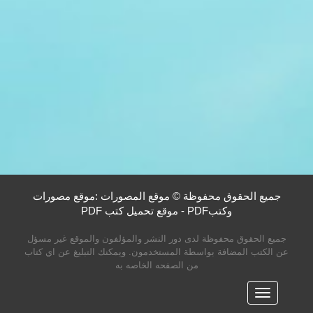
جميع الحقوق محفوظة © موقع المصورات :موقع مصورات
وكتبPDF - موقع تحميل كتب PDF
جميع الحقوق محفوظة لدى دور النشر والمؤلفون والموقع غير مسؤل
عن الكتب المضافة بواسطة المستخدمون. ويمكنك التبليغ عن اي كتاب
من الصفحه الخاصه به
القائمه
الرئيسية