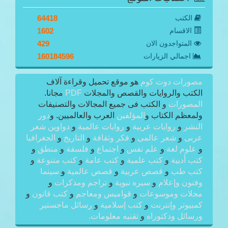
الكتب
64418
الاقسام
1602
المتواجدون الان
429
اجمالي الزيارات
160184596
مصورات دوت كوم
هو موقع تحميل وقراءة آلاف
الكتب والروايات والقصص والمجلات
PDF
مجانا.
المصورات
و الكتب فى جميع المجالات والتصنيفات
ولمعظم الكتاب و
المؤلفين
العرب والعالميين. و
دور
النشر
و
روايات عربية
و
روايات عالمية
و
دواوين شعر
عربى
و
شعر عالمى
و
فكر وثقافة
و
التاريخ
و
الجغرافيا
و
علوم لغة
و
علم نفس
و
اجتماع
و
فلسفة
و
منطق
و
كتب أدبية
و
كتب علمية
و
كتب عامة
و
كتب متنوعة
و
كتب طب
و
قصص عربية
و
قصص عالمية
و
سينما
وفنون وإعلام
و
سيره نبوية
و
تراجم ومذكرات
و
مجلات وموسوعات
و
قواميس ومعاجم
و
كتب قانون
و
كمبيوتر وإنترنت
و
كتب إسلامية
و
رسائل ماجستير
ورسائل ودكتوراه
و
تقنيه معلومات.