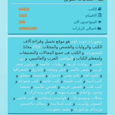
الكتب
64418
الاقسام
1602
المتواجدون الان
299
اجمالي الزيارات
160041067
مصورات دوت كوم
هو موقع تحميل وقراءة آلاف
الكتب والروايات والقصص والمجلات
PDF
مجانا.
المصورات
و الكتب فى جميع المجالات والتصنيفات
ولمعظم الكتاب و
المؤلفين
العرب والعالميين. و
دور
النشر
و
روايات عربية
و
روايات عالمية
و
دواوين شعر
عربى
و
شعر عالمى
و
فكر وثقافة
و
التاريخ
و
الجغرافيا
و
علوم لغة
و
علم نفس
و
اجتماع
و
فلسفة
و
منطق
و
كتب أدبية
و
كتب علمية
و
كتب عامة
و
كتب متنوعة
و
كتب طب
و
قصص عربية
و
قصص عالمية
و
سينما
وفنون وإعلام
و
سيره نبوية
و
تراجم ومذكرات
و
مجلات وموسوعات
و
قواميس ومعاجم
و
كتب قانون
و
كمبيوتر وإنترنت
و
كتب إسلامية
و
رسائل ماجستير
ورسائل ودكتوراه
و
تقنيه معلومات.