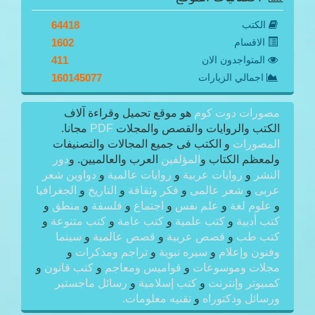
الكتب
64418
الاقسام
1602
المتواجدون الان
411
اجمالي الزيارات
160145077
مصورات دوت كوم
هو موقع تحميل وقراءة آلاف
الكتب والروايات والقصص والمجلات
PDF
مجانا.
المصورات
و الكتب فى جميع المجالات والتصنيفات
ولمعظم الكتاب و
المؤلفين
العرب والعالميين. و
دور
النشر
و
روايات عربية
و
روايات عالمية
و
دواوين شعر
عربى
و
شعر عالمى
و
فكر وثقافة
و
التاريخ
و
الجغرافيا
و
علوم لغة
و
علم نفس
و
اجتماع
و
فلسفة
و
منطق
و
كتب أدبية
و
كتب علمية
و
كتب عامة
و
كتب متنوعة
و
كتب طب
و
قصص عربية
و
قصص عالمية
و
سينما
وفنون وإعلام
و
سيره نبوية
و
تراجم ومذكرات
و
مجلات وموسوعات
و
قواميس ومعاجم
و
كتب قانون
و
كمبيوتر وإنترنت
و
كتب إسلامية
و
رسائل ماجستير
ورسائل ودكتوراه
و
تقنيه معلومات.