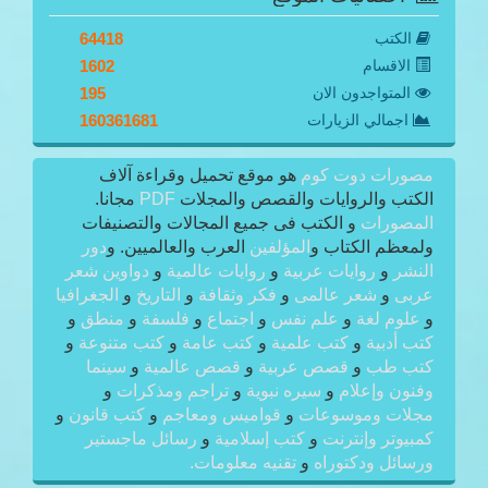
الكتب
64418
الاقسام
1602
المتواجدون الان
195
اجمالي الزيارات
160361681
مصورات دوت كوم
هو موقع تحميل وقراءة آلاف
الكتب والروايات والقصص والمجلات
PDF
مجانا.
المصورات
و الكتب فى جميع المجالات والتصنيفات
ولمعظم الكتاب و
المؤلفين
العرب والعالميين. و
دور
النشر
و
روايات عربية
و
روايات عالمية
و
دواوين شعر
عربى
و
شعر عالمى
و
فكر وثقافة
و
التاريخ
و
الجغرافيا
و
علوم لغة
و
علم نفس
و
اجتماع
و
فلسفة
و
منطق
و
كتب أدبية
و
كتب علمية
و
كتب عامة
و
كتب متنوعة
و
كتب طب
و
قصص عربية
و
قصص عالمية
و
سينما
وفنون وإعلام
و
سيره نبوية
و
تراجم ومذكرات
و
مجلات وموسوعات
و
قواميس ومعاجم
و
كتب قانون
و
كمبيوتر وإنترنت
و
كتب إسلامية
و
رسائل ماجستير
ورسائل ودكتوراه
و
تقنيه معلومات.