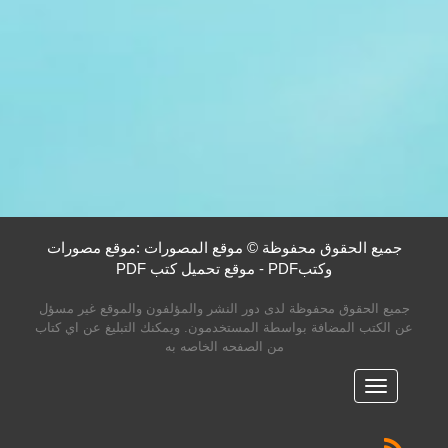
جميع الحقوق محفوظة © موقع المصورات :موقع مصورات
وكتبPDF - موقع تحميل كتب PDF
جميع الحقوق محفوظة لدى دور النشر والمؤلفون والموقع غير مسؤل
عن الكتب المضافة بواسطة المستخدمون. ويمكنك التبليغ عن اي كتاب
من الصفحه الخاصه به
القائمه
الرئيسية