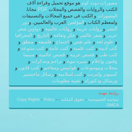
مصورات دوت كوم
هو موقع تحميل وقراءة آلاف
الكتب والروايات والقصص والمجلات
PDF
مجانا.
المصورات
و الكتب فى جميع المجالات والتصنيفات
ولمعظم الكتاب و
المؤلفين
العرب والعالميين. و
دور
النشر
و
روايات عربية
و
روايات عالمية
و
دواوين شعر
عربى
و
شعر عالمى
و
فكر وثقافة
و
التاريخ
و
الجغرافيا
و
علوم لغة
و
علم نفس
و
اجتماع
و
فلسفة
و
منطق
و
كتب أدبية
و
كتب علمية
و
كتب عامة
و
كتب متنوعة
و
كتب طب
و
قصص عربية
و
قصص عالمية
و
سينما
وفنون وإعلام
و
سيره نبوية
و
تراجم ومذكرات
و
مجلات وموسوعات
و
قواميس ومعاجم
و
كتب قانون
و
كمبيوتر وإنترنت
و
كتب إسلامية
و
رسائل ماجستير
ورسائل ودكتوراه
و
تقنيه معلومات.
روابط مهمة
سياسة الخصوصية
-
حقوق الملكيه
-
-
Policy
-
Copy Rights
DMCA