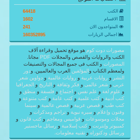
الكتب
64418
الاقسام
1602
المتواجدون الان
241
اجمالي الزيارات
160352895
مصورات دوت كوم
هو موقع تحميل وقراءة آلاف
الكتب والروايات والقصص والمجلات
PDF
مجانا.
المصورات
و الكتب فى جميع المجالات والتصنيفات
ولمعظم الكتاب و
المؤلفين
العرب والعالميين. و
دور
النشر
و
روايات عربية
و
روايات عالمية
و
دواوين شعر
عربى
و
شعر عالمى
و
فكر وثقافة
و
التاريخ
و
الجغرافيا
و
علوم لغة
و
علم نفس
و
اجتماع
و
فلسفة
و
منطق
و
كتب أدبية
و
كتب علمية
و
كتب عامة
و
كتب متنوعة
و
كتب طب
و
قصص عربية
و
قصص عالمية
و
سينما
وفنون وإعلام
و
سيره نبوية
و
تراجم ومذكرات
و
مجلات وموسوعات
و
قواميس ومعاجم
و
كتب قانون
و
كمبيوتر وإنترنت
و
كتب إسلامية
و
رسائل ماجستير
ورسائل ودكتوراه
و
تقنيه معلومات.