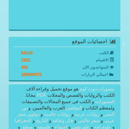
احصائيات الموقع
الكتب
64418
الاقسام
1602
المتواجدون الان
450
اجمالي الزيارات
160689372
مصورات دوت كوم
هو موقع تحميل وقراءة آلاف
الكتب والروايات والقصص والمجلات
PDF
مجانا.
المصورات
و الكتب فى جميع المجالات والتصنيفات
ولمعظم الكتاب و
المؤلفين
العرب والعالميين. و
دور
النشر
و
روايات عربية
و
روايات عالمية
و
دواوين شعر
عربى
و
شعر عالمى
و
فكر وثقافة
و
التاريخ
و
الجغرافيا
و
علوم لغة
و
علم نفس
و
اجتماع
و
فلسفة
و
منطق
و