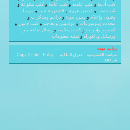
كتب أدبية
و
كتب علمية
و
كتب عامة
و
كتب متنوعة
و
كتب طب
و
قصص عربية
و
قصص عالمية
و
سينما
وفنون وإعلام
و
سيره نبوية
و
تراجم ومذكرات
و
مجلات وموسوعات
و
قواميس ومعاجم
و
كتب قانون
و
كمبيوتر وإنترنت
و
كتب إسلامية
و
رسائل ماجستير
ورسائل ودكتوراه
و
تقنيه معلومات.
روابط مهمة
سياسة الخصوصية
-
حقوق الملكيه
-
-
Policy
-
Copy Rights
DMCA