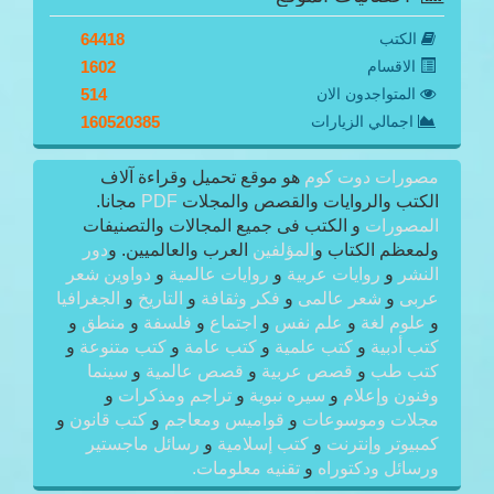
الكتب
64418
الاقسام
1602
المتواجدون الان
514
اجمالي الزيارات
160520385
مصورات دوت كوم
هو موقع تحميل وقراءة آلاف
الكتب والروايات والقصص والمجلات
PDF
مجانا.
المصورات
و الكتب فى جميع المجالات والتصنيفات
ولمعظم الكتاب و
المؤلفين
العرب والعالميين. و
دور
النشر
و
روايات عربية
و
روايات عالمية
و
دواوين شعر
عربى
و
شعر عالمى
و
فكر وثقافة
و
التاريخ
و
الجغرافيا
و
علوم لغة
و
علم نفس
و
اجتماع
و
فلسفة
و
منطق
و
كتب أدبية
و
كتب علمية
و
كتب عامة
و
كتب متنوعة
و
كتب طب
و
قصص عربية
و
قصص عالمية
و
سينما
وفنون وإعلام
و
سيره نبوية
و
تراجم ومذكرات
و
مجلات وموسوعات
و
قواميس ومعاجم
و
كتب قانون
و
كمبيوتر وإنترنت
و
كتب إسلامية
و
رسائل ماجستير
ورسائل ودكتوراه
و
تقنيه معلومات.