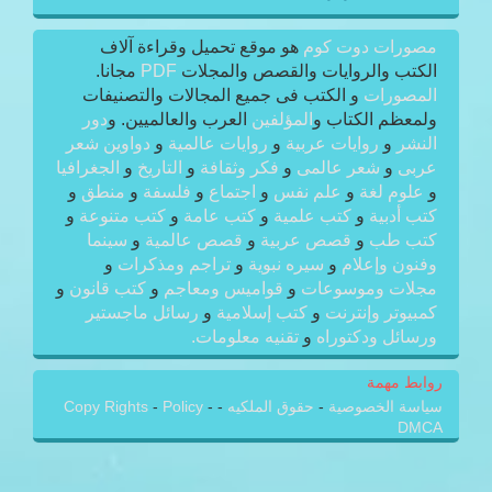
مصورات دوت كوم
هو موقع تحميل وقراءة آلاف
الكتب والروايات والقصص والمجلات
PDF
مجانا.
المصورات
و الكتب فى جميع المجالات والتصنيفات
ولمعظم الكتاب و
المؤلفين
العرب والعالميين. و
دور
النشر
و
روايات عربية
و
روايات عالمية
و
دواوين شعر
عربى
و
شعر عالمى
و
فكر وثقافة
و
التاريخ
و
الجغرافيا
و
علوم لغة
و
علم نفس
و
اجتماع
و
فلسفة
و
منطق
و
كتب أدبية
و
كتب علمية
و
كتب عامة
و
كتب متنوعة
و
كتب طب
و
قصص عربية
و
قصص عالمية
و
سينما
وفنون وإعلام
و
سيره نبوية
و
تراجم ومذكرات
و
مجلات وموسوعات
و
قواميس ومعاجم
و
كتب قانون
و
كمبيوتر وإنترنت
و
كتب إسلامية
و
رسائل ماجستير
ورسائل ودكتوراه
و
تقنيه معلومات.
روابط مهمة
سياسة الخصوصية
-
حقوق الملكيه
-
-
Policy
-
Copy Rights
DMCA