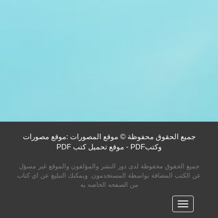
جميع الحقوق محفوظة © موقع المصورات :موقع مصورات
وكتبPDF - موقع تحميل كتب PDF
جميع الحقوق محفوظة لدى دور النشر والمؤلفون والموقع غير مسؤل
عن الكتب المضافة بواسطة المستخدمون. ويمكنك التبليغ عن اي كتاب
من الصفحه الخاصه به
القائمه
الرئيسية