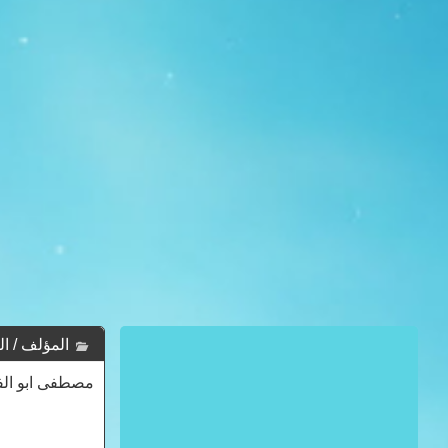
المؤلف / الكاتب :
مصطفى ابو الف