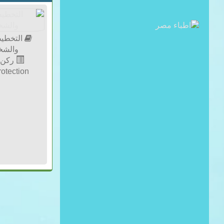
التخطيط
والشخ
ركن ا
rotection