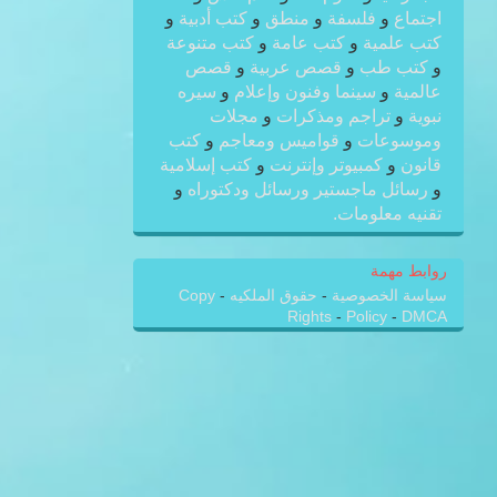
اجتماع
و
فلسفة
و
منطق
و
كتب أدبية
و
كتب علمية
و
كتب عامة
و
كتب متنوعة
و
كتب طب
و
قصص عربية
و
قصص
عالمية
و
سينما وفنون وإعلام
و
سيره
نبوية
و
تراجم ومذكرات
و
مجلات
وموسوعات
و
قواميس ومعاجم
و
كتب
قانون
و
كمبيوتر وإنترنت
و
كتب إسلامية
و
رسائل ماجستير ورسائل ودكتوراه
و
تقنيه معلومات.
روابط مهمة
سياسة الخصوصية
-
حقوق الملكيه
-
Copy
Rights
-
Policy
-
DMCA