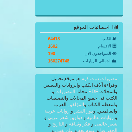
احصائيات الموقع
الكتب
64418
الاقسام
1602
المتواجدون الان
190
اجمالي الزيارات
160274748
مصورات دوت كوم
هو موقع تحميل
وقراءة آلاف الكتب والروايات والقصص
والمجلات
PDF
مجانا.
المصورات
و
الكتب فى جميع المجالات والتصنيفات
ولمعظم الكتاب و
المؤلفين
العرب
والعالميين. و
دور النشر
و
روايات عربية
و
روايات عالمية
و
دواوين شعر عربى
و
شعر عالمى
و
فكر وثقافة
و
التاريخ
و
الجغرافيا
و
علوم لغة
و
علم نفس
و