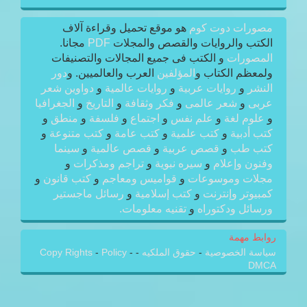
مصورات دوت كوم
هو موقع تحميل وقراءة آلاف
الكتب والروايات والقصص والمجلات
PDF
مجانا.
المصورات
و الكتب فى جميع المجالات والتصنيفات
ولمعظم الكتاب و
المؤلفين
العرب والعالميين. و
دور
النشر
و
روايات عربية
و
روايات عالمية
و
دواوين شعر
عربى
و
شعر عالمى
و
فكر وثقافة
و
التاريخ
و
الجغرافيا
و
علوم لغة
و
علم نفس
و
اجتماع
و
فلسفة
و
منطق
و
كتب أدبية
و
كتب علمية
و
كتب عامة
و
كتب متنوعة
و
كتب طب
و
قصص عربية
و
قصص عالمية
و
سينما
وفنون وإعلام
و
سيره نبوية
و
تراجم ومذكرات
و
مجلات وموسوعات
و
قواميس ومعاجم
و
كتب قانون
و
كمبيوتر وإنترنت
و
كتب إسلامية
و
رسائل ماجستير
ورسائل ودكتوراه
و
تقنيه معلومات.
روابط مهمة
سياسة الخصوصية
-
حقوق الملكيه
-
-
Policy
-
Copy Rights
DMCA