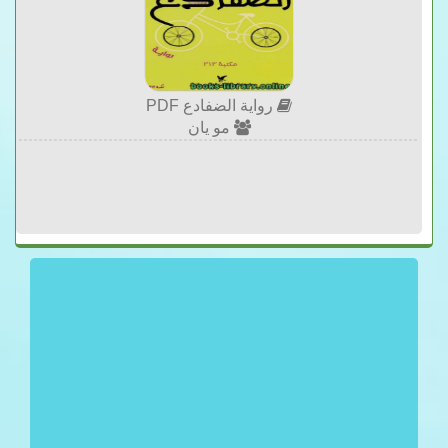
رواية الضفادع PDF
مو يان