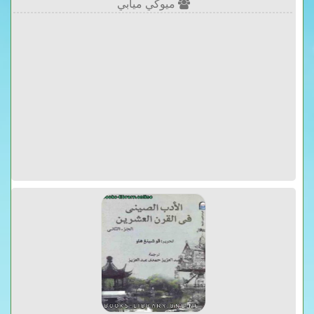
ميوكي ميابي