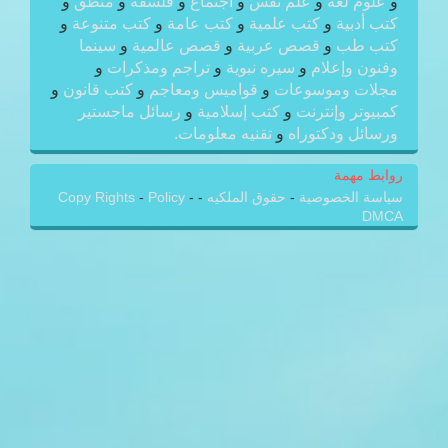
و
علوم لغة
و
علم نفس
و
اجتماع
و
فلسفة
و
منطق
و
كتب أدبية
و
كتب علمية
و
كتب عامة
و
كتب متنوعة
و
كتب طب
و
قصص عربية
و
قصص عالمية
و
سينما
وفنون وإعلام
و
سيره نبوية
و
تراجم ومذكرات
و
مجلات وموسوعات
و
قواميس ومعاجم
و
كتب قانون
و
كمبيوتر وإنترنت
و
كتب إسلامية
و
رسائل ماجستير
ورسائل ودكتوراه
و
تقنيه معلومات.
روابط مهمة
سياسة الخصوصية
-
حقوق الملكيه
-
-
Policy
-
Copy Rights
DMCA